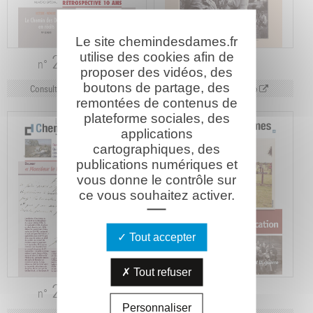
Le site chemindesdames.fr
29
28
utilise des cookies afin de
Pdf
Pdf
n°
n°
13.1 Mo
5.3 Mo
proposer des vidéos, des
boutons de partage, des
Consulter sur Calaméo
Consulter sur Calaméo
remontées de contenus de
plateforme sociales, des
applications
cartographiques, des
publications numériques et
vous donne le contrôle sur
ce vous souhaitez activer.
Tout accepter
Tout refuser
26
25
Pdf
Pdf
n°
n°
7.2 Mo
3.3 Mo
Personnaliser