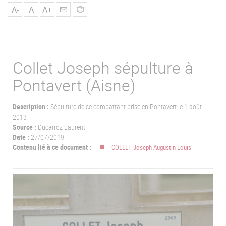
u
A-
A
A+
Collet Joseph sépulture à
Pontavert (Aisne)
Description :
Sépulture de ce combattant prise en Pontavert le 1 août
2013
Source :
Ducarroz Laurent
Date :
27/07/2019
Contenu lié à ce document :
COLLET Joseph Augustin Louis