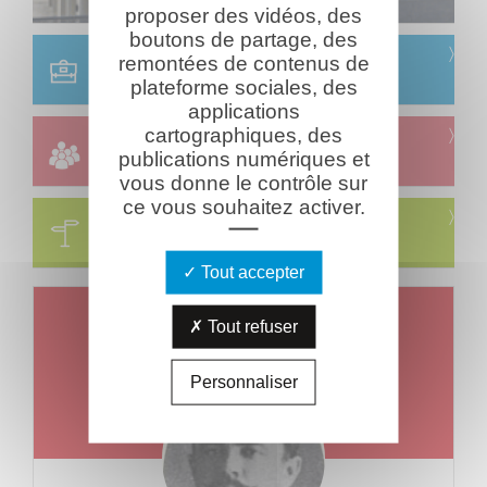
proposer des vidéos, des
boutons de partage, des
Scolaire
remontées de contenus de
Réservation & informations
plateforme sociales, des
applications
cartographiques, des
Groupes
publications numériques et
Réservation & informations
vous donne le contrôle sur
ce vous souhaitez activer.
Circuits
Visites & parcours thématiques
Tout accepter
Un jour, un combattant
Tout refuser
Mort le
Jeudi 08 août 1918
Personnaliser