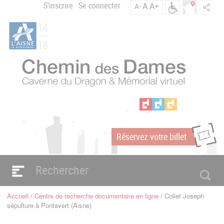
Aller
S'inscrire
Se connecter
A
A+
A-
Menu
au
C
contenu
du
h
principal
compte
e
m
de
i
l'utilisateur
n
d
e
s
D
a
Réservez votre billet
m
m
e
s
Navigation
e
principale
Accueil
Centre de recherche documentaire en ligne
Collet Joseph
n
Fil
sépulture à Pontavert (Aisne)
d'Ariane