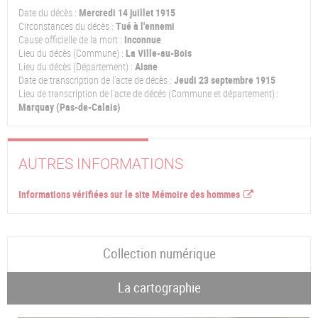
Date du décès :
Mercredi 14 juillet 1915
Circonstances du décès :
Tué à l'ennemi
Cause officielle de la mort :
Inconnue
Lieu du décès (Commune) :
La Ville-au-Bois
Lieu du décès (Département) :
Aisne
Date de transcription de l'acte de décès :
Jeudi 23 septembre 1915
Lieu de transcription de l'acte de décés (Commune et département) :
Marquay (Pas-de-Calais)
AUTRES INFORMATIONS
Informations vérifiées sur le site Mémoire des hommes
Collection numérique
La cartographie