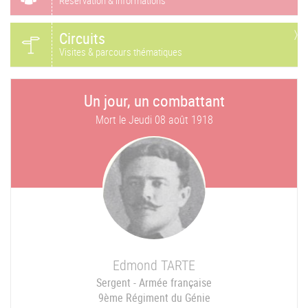
Réservation & informations
Circuits
Visites & parcours thématiques
Un jour, un combattant
Mort le
Jeudi 08 août 1918
Edmond
TARTE
Sergent - Armée française
9ème Régiment du Génie