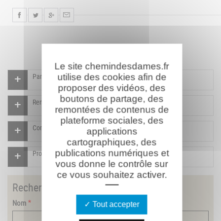
Le site chemindesdames.fr
Participer à l'indexation du Mémorial virtuel
utilise des cookies afin de
proposer des vidéos, des
boutons de partage, des
Rendre un hommage pour ce combattant
remontées de contenus de
plateforme sociales, des
Compléter la fiche pour ce combattant
applications
cartographiques, des
publications numériques et
Proposer un document pour ce combattant
vous donne le contrôle sur
ce vous souhaitez activer.
Rechercher
un combattant
Nom
Tout accepter