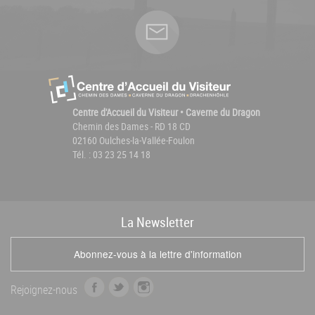
Centre d'Accueil du Visiteur • Caverne du Dragon
Chemin des Dames - RD 18 CD
02160 Oulches-la-Vallée-Foulon
Tél. : 03 23 25 14 18
La
News
letter
Abonnez-vous à la lettre d'information
f
t
i
Rejoignez-nous
a
w
n
c
i
s