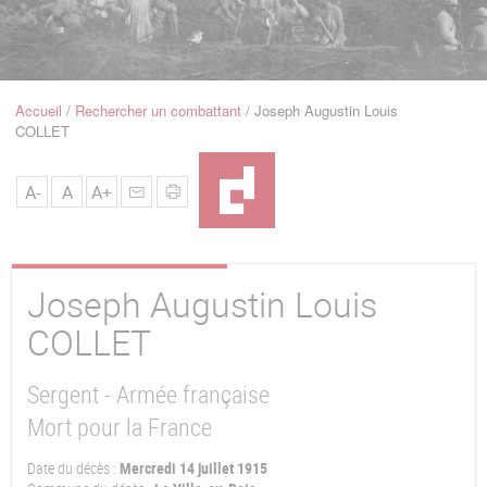
u
de
Navigation
Accueil
Rechercher un combattant
Joseph Augustin Louis
Fil
COLLET
d'Ariane
A-
A
A+
Joseph Augustin Louis
COLLET
Sergent - Armée française
Mort pour la France
Date du décès :
Mercredi 14 juillet 1915