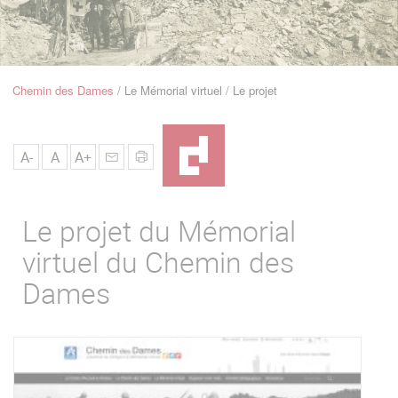
u
de
Navigation
Chemin des Dames
Le Mémorial virtuel
Le projet
Fil
d'Ariane
A-
A
A+
Le projet du Mémorial
virtuel du Chemin des
Dames