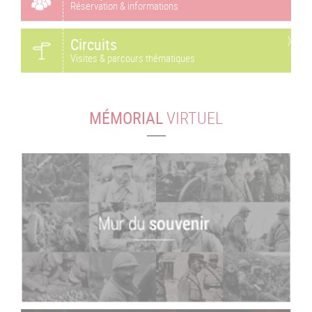
Réservation & informations
Circuits
Visites & parcours thématiques
MÉMORIAL
VIRTUEL