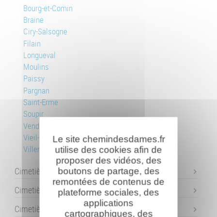
Bourg-et-Comin
Braine
Ciry-Salsogne
Filain
Longueval
Moulins
Paissy
Pargnan
Saint-Erme
Soupir
Vendresse
Vieil-Arcy
Le site chemindesdames.fr
Villers-en-Prayères
utilise des cookies afin de
proposer des vidéos, des
Cimetière danois de Braine
boutons de partage, des
remontées de contenus de
Cimetière italien de Soupir
plateforme sociales, des
applications
Cimetière américain "Oise-Aisne"
cartographiques, des