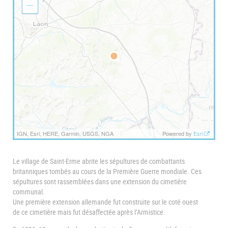
o
Z
m
o
I
o
n
m
O
u
t
IGN, Esri, HERE, Garmin, USGS, NGA
Powered by
Esri
Le village de Saint-Erme abrite les sépultures de combattants
britanniques tombés au cours de la Première Guerre mondiale. Ces
sépultures sont rassemblées dans une extension du cimetière
communal.
Une première extension allemande fut construite sur le coté ouest
de ce cimetière mais fut désaffectée après l’Armistice.