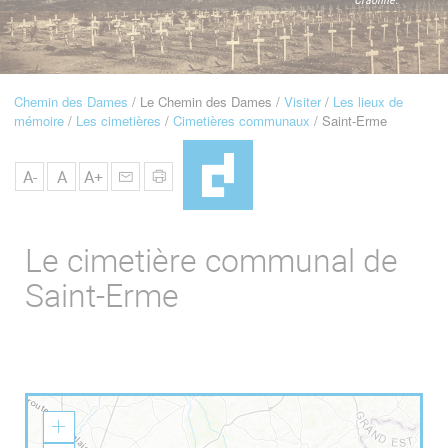
u
de
Navigation
Chemin des Dames
Le Chemin des Dames
Visiter
Les lieux de
Fil
mémoire
Les cimetières
Cimetières communaux
Saint-Erme
d'Ariane
A-
A
A+
Le cimetière communal de
Saint-Erme
Z
o