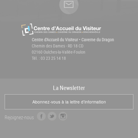
Centre d'Accueil du Visiteur • Caverne du Dragon
Chemin des Dames - RD 18 CD
02160 Oulches-la-Vallée-Foulon
Tél. : 03 23 25 14 18
La
News
letter
Abonnez-vous à la lettre d'information
f
t
i
Rejoignez-nous
a
w
n
c
i
s
e
t
t