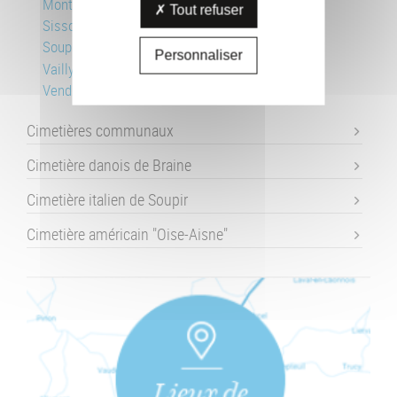
Montcornet
Tout refuser
Sissonne
Soupir
Personnaliser
Vailly-sur-Aisne
Vendresse
Cimetières communaux
Cimetière danois de Braine
Cimetière italien de Soupir
Cimetière américain "Oise-Aisne"