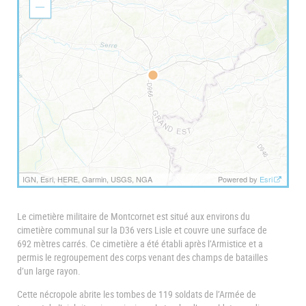
o
Z
m
o
I
o
n
m
O
u
t
IGN, Esri, HERE, Garmin, USGS, NGA
Powered by
Esri
Le cimetière militaire de Montcornet est situé aux environs du
cimetière communal sur la D36 vers Lisle et couvre une surface de
692 mètres carrés. Ce cimetière a été établi après l’Armistice et a
permis le regroupement des corps venant des champs de batailles
d’un large rayon.
Cette nécropole abrite les tombes de 119 soldats de l’Armée de