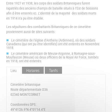
Entre 1927 et 1938, les corps des soldats Britanniques furent
rapatriés des anciens champs de bataille situés à l’Est de Soissons
afin d être enterrés ici. L’identité de la majorité des soldats morts
en 1914 n’a pu être établie.
Les sépultures des combattants Britanniques de ce cimetière
proviennent aussi de sites suivants :
Le cimetière de l’église d’Antheny (Ardennes), où des soldats
Canadiens (qui ont pu être identifiés) ont été enterrés en Novembre
1918.
Le cimetière américain de Meuse-Argonne, à Romagne-sous-
Moufaucon (Meuse) où deux officiers de la Royal Air Force, tombés
en 1918, ont été enterrés.
Lieu
Horaires
Tarifs
Cimetière britannique
Route départementale D36
02340 MONTCORNET
Coordonnées GPS :
49°41'26.9"N 4°01'14.4"E