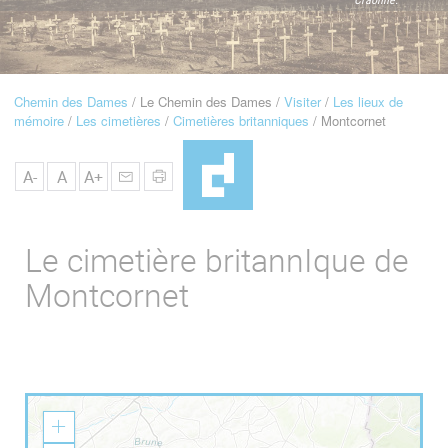
u
de
Navigation
Chemin des Dames
Le Chemin des Dames
Visiter
Les lieux de
Fil
mémoire
Les cimetières
Cimetières britanniques
Montcornet
d'Ariane
A-
A
A+
Le cimetière britannIque de
Montcornet
Z
o