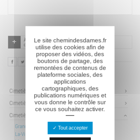
À la mémoire
des 37 combattants
inhumés dans ce
Le site chemindesdames.fr
cimetière.
utilise des cookies afin de
proposer des vidéos, des
boutons de partage, des
remontées de contenus de
plateforme sociales, des
applications
cartographiques, des
Cimetières français
publications numériques et
vous donne le contrôle sur
Cimetières allemands
ce vous souhaitez activer.
Cimetières britanniques
Grand-Seraucourt
Tout accepter
La-Ville-aux-Bois-lès-Pontavert