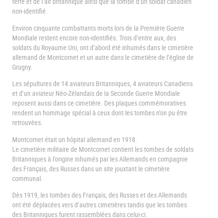
terre et de l’air britannique ainsi que la tombe d’un soldat canadien
non-identifié.
Environ cinquante combattants morts lors de la Première Guerre
Mondiale restent encore non-identifiés. Trois d’entre aux, des
soldats du Royaume Uni, ont d’abord été inhumés dans le cimetière
allemand de Montcornet et un autre dans le cimetière de l’église de
Grugny.
Les sépultures de 14 aviateurs Britanniques, 4 aviateurs Canadiens
et d’un aviateur Néo-Zélandais de la Seconde Guerre Mondiale
reposent aussi dans ce cimetière. Des plaques commémoratives
rendent un hommage spécial à ceux dont les tombes n’on pu être
retrouvées.
Montcornet était un hôpital allemand en 1918.
Le cimetière militaire de Montcornet contient les tombes de soldats
Britanniques à l’origine inhumés par les Allemands en compagnie
des Français, des Russes dans un site jouxtant le cimetière
communal.
Dès 1919, les tombes des Français, des Russes et des Allemands
ont été déplacées vers d’autres cimetières tandis que les tombes
des Britanniques furent rassemblées dans celui-ci.