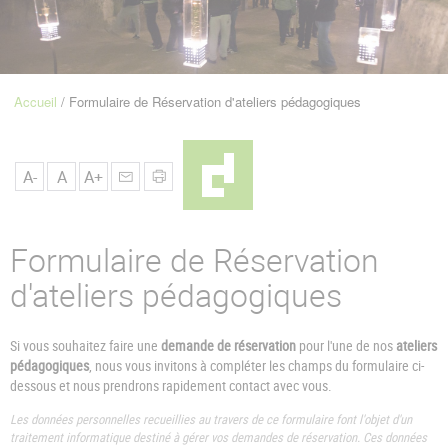
u
de
Navigation
Accueil
Formulaire de Réservation d'ateliers pédagogiques
Fil
d'Ariane
A-
A
A+
Formulaire de Réservation
d'ateliers pédagogiques
Si vous souhaitez faire une
demande de réservation
pour l'une de nos
ateliers
pédagogiques
, nous vous invitons à compléter les champs du formulaire ci-
dessous et nous prendrons rapidement contact avec vous.
Les données personnelles recueillies au travers de ce formulaire font l'objet d'un
traitement informatique destiné à gérer vos demandes de réservation. Ces données