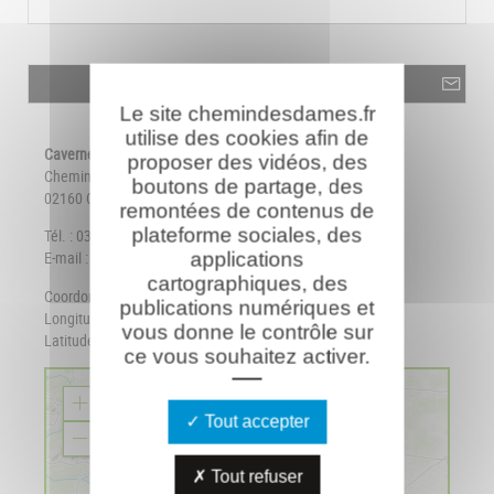
Le site chemindesdames.fr
utilise des cookies afin de
Caverne du Dragon • Chemin des Dames
proposer des vidéos, des
Chemin des Dames - RD 18 CD
boutons de partage, des
02160 Oulches-La-Vallée-Foulon
remontées de contenus de
plateforme sociales, des
Tél. : 03 23 25 14 18
applications
E-mail :
caverne@aisne.fr
cartographiques, des
Coordonnées GPS :
publications numériques et
Longitude : 3,73127
vous donne le contrôle sur
Latitude : 49,44160
ce vous souhaitez activer.
Z
Tout accepter
o
o
Z
m
o
I
Tout refuser
o
n
m