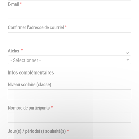
E-
E-mail
mail
Confirmer l'adresse de courriel
Atelier
- Sélectionner -
Infos complémentaires
Niveau scolaire (classe)
Nombre de participants
Jour(s) / période(s) souhaité(s)