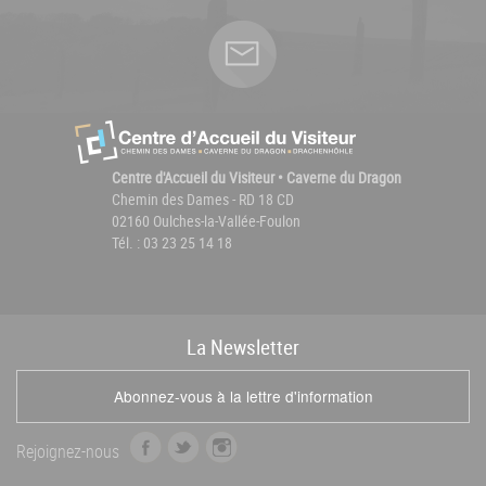
Centre d'Accueil du Visiteur • Caverne du Dragon
Chemin des Dames - RD 18 CD
02160 Oulches-la-Vallée-Foulon
Tél. : 03 23 25 14 18
La
News
letter
Abonnez-vous à la lettre d'information
f
t
i
Rejoignez-nous
a
w
n