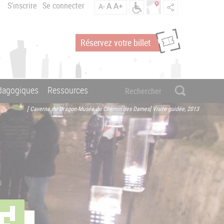
S'inscrire
Se connecter
A
A+
A-
Réservez votre billet
édagogiques
Ressources
[ Caverne du Dragon-Musée du Chemin des Dames] Visite guidée, 2013