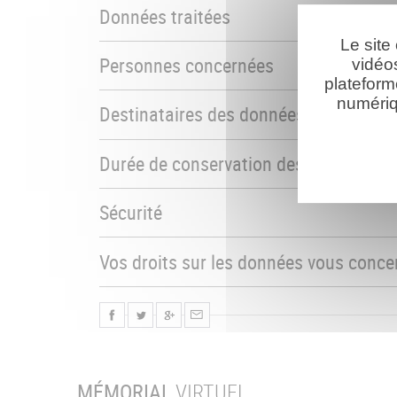
Données traitées
Le site
Personnes concernées
vidéo
plateform
numériq
Destinataires des données
Durée de conservation des données
Sécurité
Vos droits sur les données vous conce
MÉMORIAL
VIRTUEL