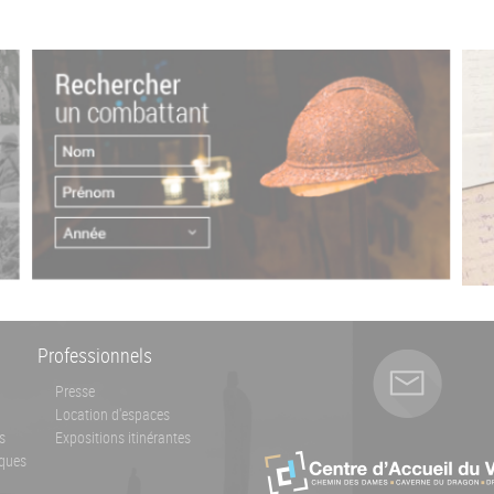
Professionnels
Presse
Location d'espaces
s
Expositions itinérantes
ques