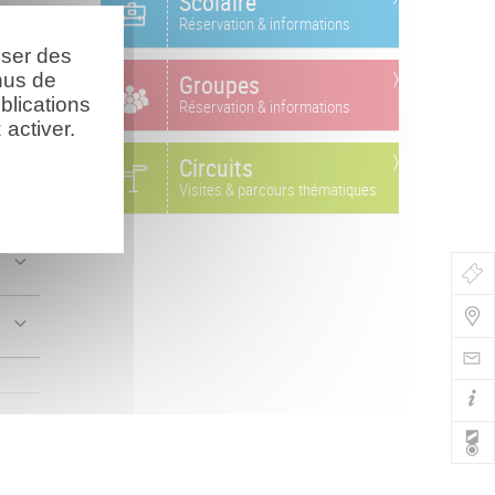
Scolaire
Réservation & informations
oser des
nus de
Groupes
blications
Réservation & informations
activer.
Circuits
Visites & parcours thématiques
Bo
de
Nav