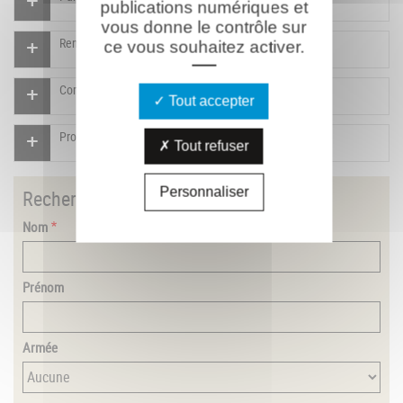
publications numériques et
vous donne le contrôle sur
Rendre un hommage pour ce combattant
ce vous souhaitez activer.
Compléter la fiche pour ce combattant
Tout accepter
Proposer un document pour ce combattant
Tout refuser
Personnaliser
Rechercher
un combattant
Nom
Prénom
Armée