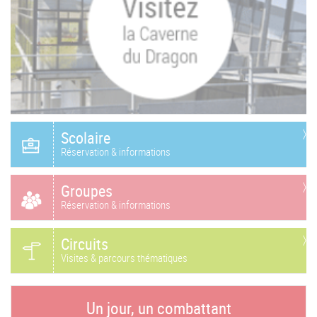
Scolaire
Réservation & informations
Groupes
Réservation & informations
Circuits
Visites & parcours thématiques
Un jour, un combattant