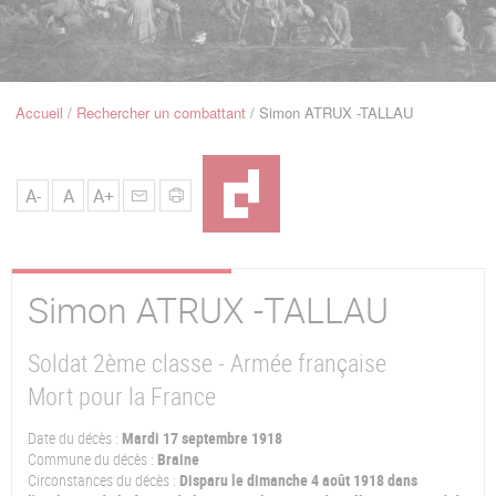
u
de
Navigation
Accueil
Rechercher un combattant
Simon ATRUX -TALLAU
Fil
d'Ariane
A-
A
A+
Simon
ATRUX -TALLAU
Soldat 2ème classe - Armée française
Mort pour la France
Date du décès :
Mardi 17 septembre 1918
Commune du décès :
Braine
Circonstances du décès :
Disparu le dimanche 4 août 1918 dans