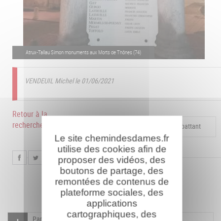
Atrux-Tallau Simon monuments aux Morts de Thônes (74)
VENDEUIL Michel le 01/06/2021
Retour à la
recherche
Compléter la fiche pour ce combattant
Le site chemindesdames.fr
utilise des cookies afin de
proposer des vidéos, des
boutons de partage, des
remontées de contenus de
plateforme sociales, des
applications
cartographiques, des
Participer à l'indexation du Mémorial virtuel