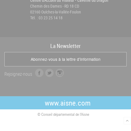
Centre d'Accueil du Visiteur • Caverne du Dragon
Chemin des Dames - RD 18 CD
02160 Oulches-la-Vallée-Foulon
Tél. : 03 23 25 14 18
La
News
letter
Abonnez-vous à la lettre d'information
f
t
i
Rejoignez-nous
a
w
n
c
i
s
e
t
t
b
t
a
www.aisne.com
o
e
g
o
r
r
© Conseil départemental de l'Aisne
k
a
m