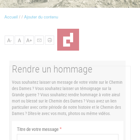
u
Accueil
Ajouter du contenu
Fil
d'Ariane
A-
A
A+
Rendre un hommage
Vous souhaitez laisser un message de votre visite sur le Chemin
des Dames ? Vous souhaitez laisser un témoignage sur la
Grande guerre ? Vous souhaitez rendre hommage à votre aïeul
mort ou blessé sur le Chemin des Dames ? Vous avez un lien
particulier avec cette période de notre histoire et le Chemin des
Dames ? Dîtes-le avec vos mots, photos ou même vidéos.
Vertical
Titre de votre message
Tabs