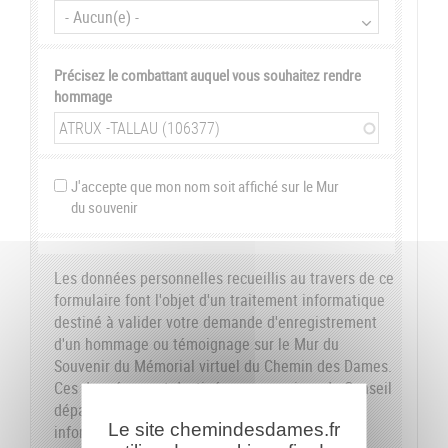
Précisez le combattant auquel vous souhaitez rendre
hommage
J'accepte que mon nom soit affiché sur le Mur
du souvenir
Les données personnelles recueillis au travers de ce
formulaire font l'objet d'un traitement informatique
destiné à valider votre demande d'enregistrement
d'un hommage ou témoignage sur le Mur du
Souvenir du Mémorial virtuel du Chemin des Dames.
Ces données sont destinées aux services du Conseil
départemental de l'Aisne. Conformément à la loi
Le site chemindesdames.fr
informatique et libertés du 6 janvier 1978, nous