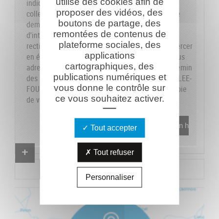
utilise des cookies afin de
indiquons sur le formulaire les données dont la
proposer des vidéos, des
collecte est obligatoire pour pouvoir traiter votre
boutons de partage, des
demande. Vous disposez de vos droits
remontées de contenus de
d'interrogation, accès, modification, opposition,
plateforme sociales, des
rectification et suppression que vous pouvez exercer
applications
en écrivant au responsable du traitement, en vous
cartographiques, des
adressant à la Caverne du Dragon-Musée du Chemin
publications numériques et
des Dames - RD 18 CD - 02160 OULCHES-LA-VALLEE-
vous donne le contrôle sur
FOULON et en joignant à votre demande une copie
ce vous souhaitez activer.
de votre pièce d'identité.
En savoir plus
Tout accepter
Proposer un combattant
Tout refuser
Proposer un document
Personnaliser