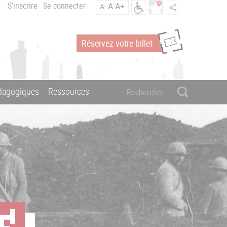
S'inscrire
Se connecter
A
A+
A-
Réservez votre billet
édagogiques
Ressources