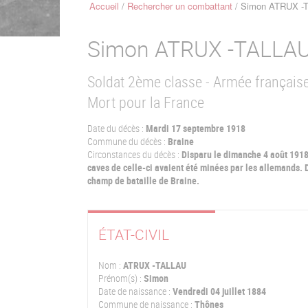
Accueil
Rechercher un combattant
Simon ATRUX -
Fil
d'Ariane
Simon
ATRUX -TALLA
Soldat 2ème classe - Armée français
Mort pour la France
Date du décès :
Mardi 17 septembre 1918
Commune du décès :
Braine
Circonstances du décès :
Disparu le dimanche 4 août 1918 
caves de celle-ci avaient été minées par les allemands. 
champ de bataille de Braine.
ÉTAT-CIVIL
Nom :
ATRUX -TALLAU
Prénom(s) :
Simon
Date de naissance :
Vendredi 04 juillet 1884
Commune de naissance :
Thônes