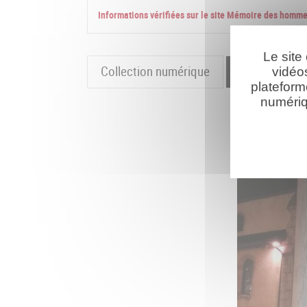
Informations vérifiées sur le site Mémoire des homm
Le site
Collection numérique
La cartograp
vidéo
plateform
numériq