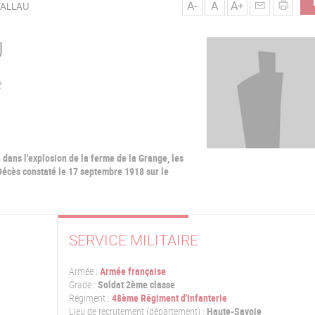
A-
A
A+
TALLAU
U
e
dans l'explosion de la ferme de la Grange, les
Décès constaté le 17 septembre 1918 sur le
SERVICE MILITAIRE
Armée :
Armée française
Grade :
Soldat 2ème classe
Régiment :
48ème Régiment d'Infanterie
Lieu de recrutement (département) :
Haute-Savoie