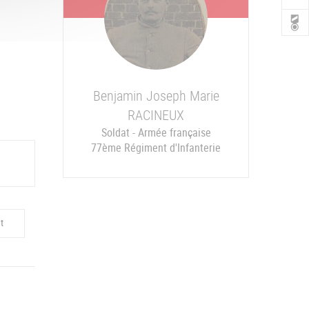
Benjamin Joseph Marie
RACINEUX
Atrux-Tallau Simon monuments aux Morts de Thônes (74)
Soldat - Armée française
77ème Régiment d'Infanterie
t