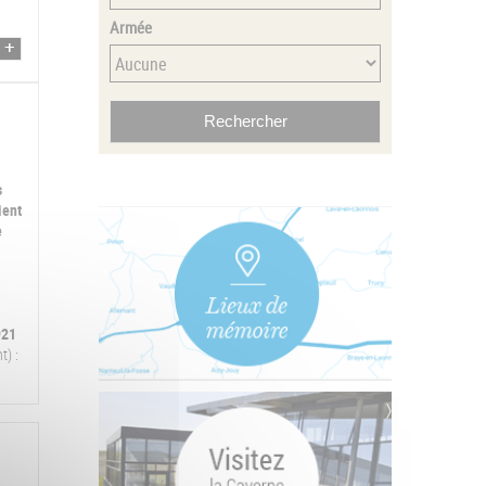
Armée
s
ient
e
921
t) :