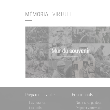
MÉMORIAL
VIRTUEL
Menu
Préparer sa visite
Enseignants
Pied
Les horaires
Nos visites guidées
Les tarifs
Préparer votre visite