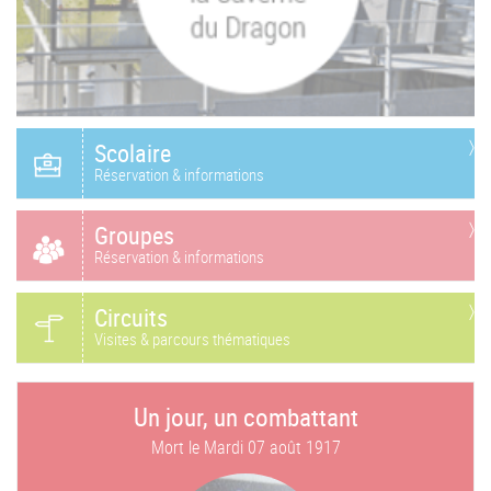
Scolaire
Réservation & informations
Groupes
Réservation & informations
Circuits
Visites & parcours thématiques
Un jour, un combattant
Mort le
Mardi 07 août 1917