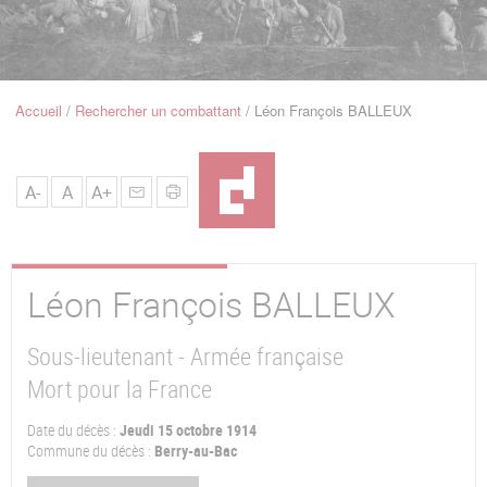
u
de
Navigation
Accueil
Rechercher un combattant
Léon François BALLEUX
Fil
d'Ariane
A-
A
A+
Léon François
BALLEUX
Sous-lieutenant - Armée française
Mort pour la France
Date du décès :
Jeudi 15 octobre 1914
Commune du décès :
Berry-au-Bac