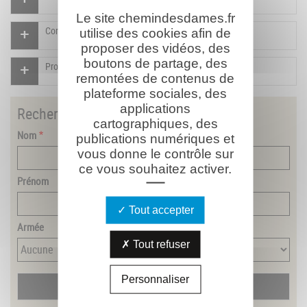
Le site chemindesdames.fr
Compléter la fiche pour ce combattant
utilise des cookies afin de
proposer des vidéos, des
boutons de partage, des
Proposer un document pour ce combattant
remontées de contenus de
plateforme sociales, des
applications
Rechercher
un combattant
cartographiques, des
Nom
publications numériques et
vous donne le contrôle sur
ce vous souhaitez activer.
Prénom
Tout accepter
Armée
Tout refuser
Personnaliser