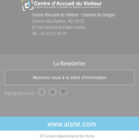
Centre d'Accueil du Visiteur • Caverne du Dragon
Chemin des Dames - RD 18 CD
02160 Oulches-la-Vallée-Foulon
Tél. : 03 23 25 14 18
La
News
letter
Abonnez-vous à la lettre d'information
f
t
i
Rejoignez-nous
a
w
n
c
i
s
e
t
t
b
t
a
www.aisne.com
o
e
g
o
r
r
© Conseil départemental de l'Aisne
k
a