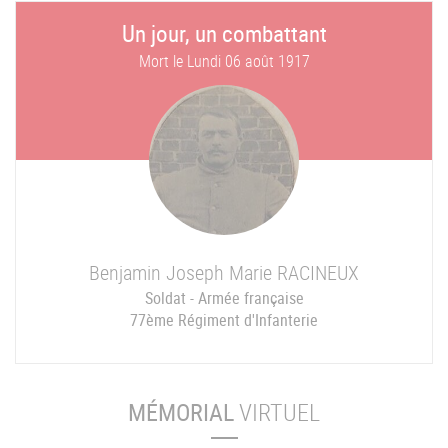
Un jour, un combattant
Mort le
Lundi 06 août 1917
Benjamin Joseph Marie
RACINEUX
Soldat - Armée française
77ème Régiment d'Infanterie
MÉMORIAL
VIRTUEL