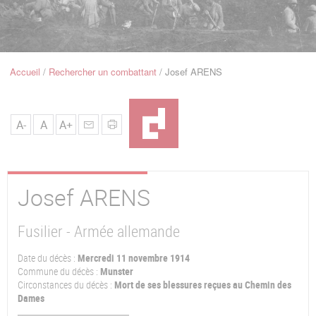
u
de
Navigation
Accueil
Rechercher un combattant
Josef ARENS
Fil
d'Ariane
A-
A
A+
Josef
ARENS
Fusilier - Armée allemande
Date du décès :
Mercredi 11 novembre 1914
Commune du décès :
Munster
Circonstances du décès :
Mort de ses blessures reçues au Chemin des
Dames