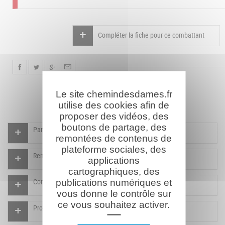
Compléter la fiche pour ce combattant
Le site chemindesdames.fr
utilise des cookies afin de
proposer des vidéos, des
boutons de partage, des
Participer à l'indexation du Mémorial virtuel
remontées de contenus de
plateforme sociales, des
Rendre un hommage pour ce combattant
applications
cartographiques, des
publications numériques et
Compléter la fiche pour ce combattant
vous donne le contrôle sur
ce vous souhaitez activer.
Proposer un document pour ce combattant