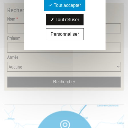
Tout accepter
Rechercher
un combattant
Nom
Tout refuser
Personnaliser
Prénom
Armée