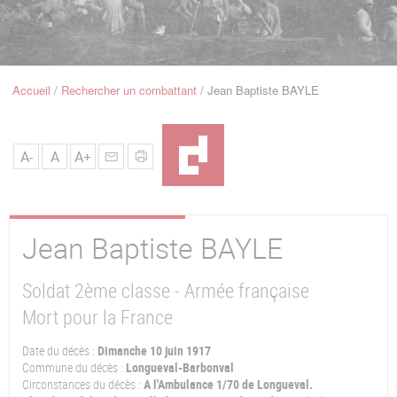
u
de
Navigation
Accueil
Rechercher un combattant
Jean Baptiste BAYLE
Fil
d'Ariane
A-
A
A+
Jean Baptiste
BAYLE
Soldat 2ème classe - Armée française
Mort pour la France
Date du décès :
Dimanche 10 juin 1917
Commune du décès :
Longueval-Barbonval
Circonstances du décès :
A l'Ambulance 1/70 de Longueval.