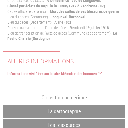
Circonstances du décès :
A l'Ambulance 1/70 de Longueval.
Blessé par éclats de torpille le 10/06/1917 à Vendresse (02).
Cause officielle de la mort :
Mort des suites de ses blessures de guerre
Lieu du décès (Commune) :
Longueval-Barbonval
Lieu du décès (Département) :
Aisne (02)
Date de transcription de l'acte de décès :
Vendredi 19 juillet 1918
Lieu de transcription de l'acte de décés (Commune et département) :
La
Roche Chalais (Dordogne)
AUTRES INFORMATIONS
Informations vérifiées sur le site Mémoire des hommes
Collection numérique
La cartographie
Les ressources