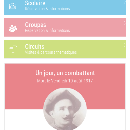
Scolaire
Réservation & informations
Groupes
Réservation & informations
Circuits
Visites & parcours thématiques
Un jour, un combattant
Mort le
Vendredi 10 août 1917