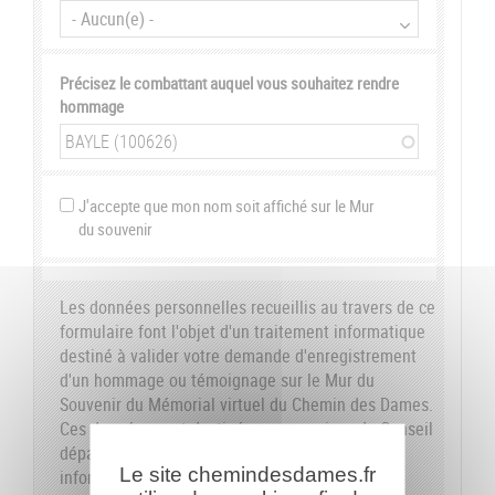
Précisez le combattant auquel vous souhaitez rendre
hommage
J'accepte que mon nom soit affiché sur le Mur
du souvenir
Les données personnelles recueillis au travers de ce
formulaire font l'objet d'un traitement informatique
destiné à valider votre demande d'enregistrement
d'un hommage ou témoignage sur le Mur du
Souvenir du Mémorial virtuel du Chemin des Dames.
Ces données sont destinées aux services du Conseil
départemental de l'Aisne. Conformément à la loi
Le site chemindesdames.fr
informatique et libertés du 6 janvier 1978, nous