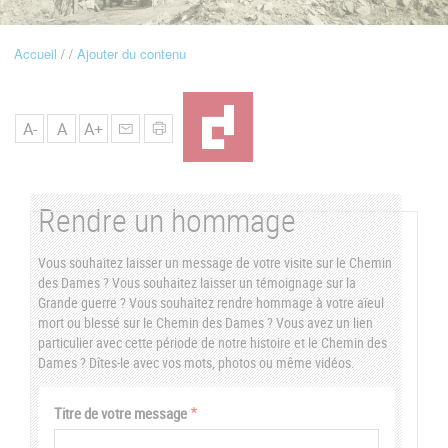
u
Accueil
Ajouter du contenu
Fil
d'Ariane
A-
A
A+
Rendre un hommage
Vous souhaitez laisser un message de votre visite sur le Chemin
des Dames ? Vous souhaitez laisser un témoignage sur la
Grande guerre ? Vous souhaitez rendre hommage à votre aïeul
mort ou blessé sur le Chemin des Dames ? Vous avez un lien
particulier avec cette période de notre histoire et le Chemin des
Dames ? Dîtes-le avec vos mots, photos ou même vidéos.
Vertical
Titre de votre message
Tabs