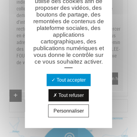
utilise des cookies afin de
indiquons sur le formulaire les données dont la
proposer des vidéos, des
collecte est obligatoire pour pouvoir traiter votre
boutons de partage, des
demande. Vous disposez de vos droits
remontées de contenus de
d'interrogation, accès, modification, opposition,
plateforme sociales, des
rectification et suppression que vous pouvez exercer
applications
en écrivant au responsable du traitement, en vous
cartographiques, des
adressant à la Caverne du Dragon-Musée du Chemin
publications numériques et
des Dames - RD 18 CD - 02160 OULCHES-LA-VALLEE-
vous donne le contrôle sur
FOULON et en joignant à votre demande une copie
ce vous souhaitez activer.
de votre pièce d'identité.
En savoir plus
Tout accepter
Proposer un combattant
Tout refuser
Proposer un document
Personnaliser