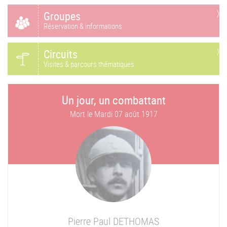
Groupes
Réservation & informations
Circuits
Visites & parcours thématiques
Un jour, un combattant
Mort le
Mardi 07 août 1917
Pierre Paul
DETHOMAS