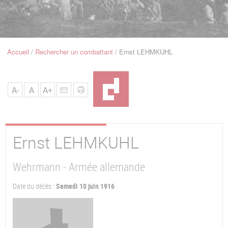
u
de
Navigation
Accueil
Rechercher un combattant
Ernst LEHMKUHL
Fil
d'Ariane
A-
A
A+
Ernst
LEHMKUHL
Wehrmann - Armée allemande
Date du décès :
Samedi 10 juin 1916