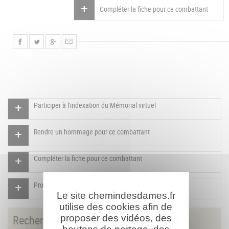
Compléter la fiche pour ce combattant
Participer à l'indexation du Mémorial virtuel
Rendre un hommage pour ce combattant
Compléter la fiche pour ce combattant
Proposer un document pour ce combattant
Le site chemindesdames.fr
utilise des cookies afin de
proposer des vidéos, des
Rechercher
un combattant
boutons de partage, des