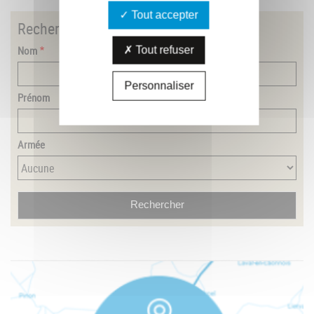
Tout accepter
Rechercher
un combattant
Nom
Tout refuser
Personnaliser
Prénom
Armée