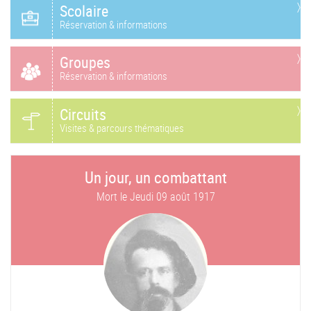
Scolaire
Réservation & informations
Groupes
Réservation & informations
Circuits
Visites & parcours thématiques
Un jour, un combattant
Mort le
Jeudi 09 août 1917