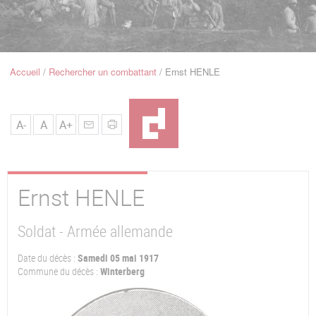
u
de
Navigation
Accueil
Rechercher un combattant
Ernst HENLE
Fil
d'Ariane
A-
A
A+
Ernst
HENLE
Soldat - Armée allemande
Date du décès :
Samedi 05 mai 1917
Commune du décès :
Winterberg