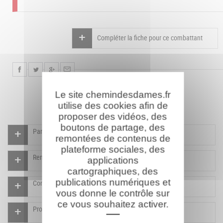
Compléter la fiche pour ce combattant
Le site chemindesdames.fr
utilise des cookies afin de
proposer des vidéos, des
boutons de partage, des
Participer à l'indexation du Mémorial virtuel
remontées de contenus de
plateforme sociales, des
Rendre un hommage pour ce combattant
applications
cartographiques, des
publications numériques et
Compléter la fiche pour ce combattant
vous donne le contrôle sur
ce vous souhaitez activer.
Proposer un document pour ce combattant