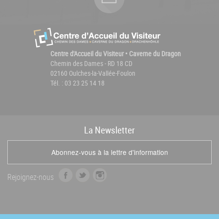
Centre d'Accueil du Visiteur • Caverne du Dragon
Chemin des Dames - RD 18 CD
02160 Oulches-la-Vallée-Foulon
Tél. : 03 23 25 14 18
La
News
letter
Abonnez-vous à la lettre d'information
f
t
i
Rejoignez-nous
a
w
n
c
i
s
e
t
t
b
t
a