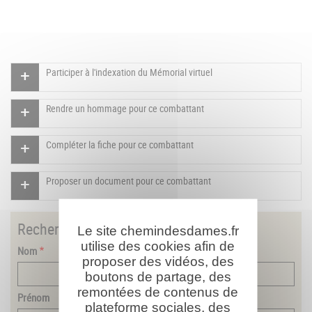
Participer à l'indexation du Mémorial virtuel
Rendre un hommage pour ce combattant
Compléter la fiche pour ce combattant
Proposer un document pour ce combattant
Rechercher
un combattant
Le site chemindesdames.fr
utilise des cookies afin de
Nom
proposer des vidéos, des
boutons de partage, des
remontées de contenus de
Prénom
plateforme sociales, des