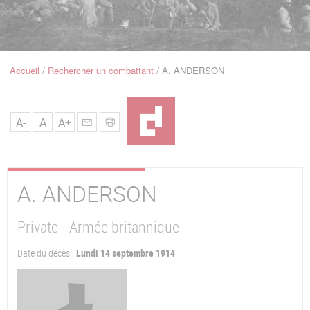
u
de
Navigation
Accueil
Rechercher un combattant
A. ANDERSON
Fil
d'Ariane
A-
A
A+
A.
ANDERSON
Private - Armée britannique
Date du décès :
Lundi 14 septembre 1914