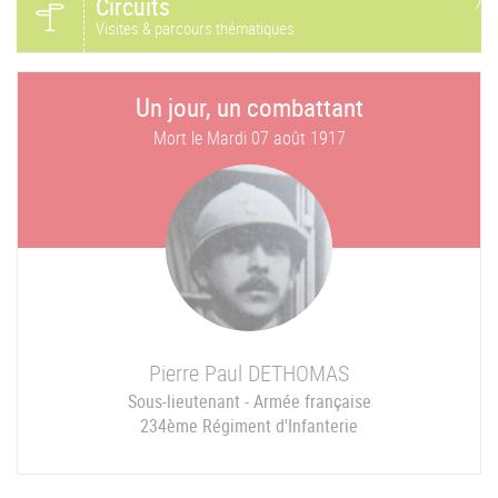
Circuits
Visites & parcours thématiques
Un jour, un combattant
Mort le
Mardi 07 août 1917
Pierre Paul
DETHOMAS
Sous-lieutenant - Armée française
234ème Régiment d'Infanterie