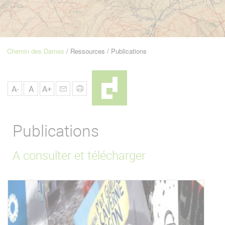
u
de
Navigation
Chemin des Dames
Ressources
Publications
Fil
d'Ariane
A-
A
A+
Publications
A consulter et télécharger