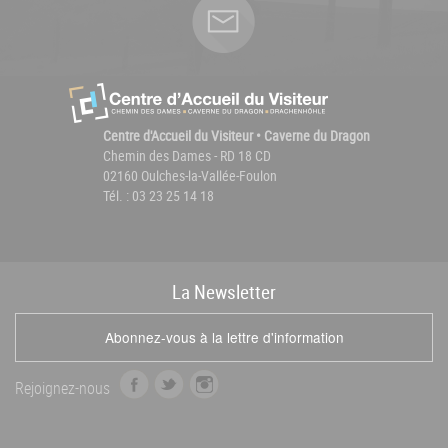
Centre d'Accueil du Visiteur • Caverne du Dragon
Chemin des Dames - RD 18 CD
02160 Oulches-la-Vallée-Foulon
Tél. : 03 23 25 14 18
La
News
letter
Abonnez-vous à la lettre d'information
f
t
i
Rejoignez-nous
a
w
n
c
i
s
e
t
t