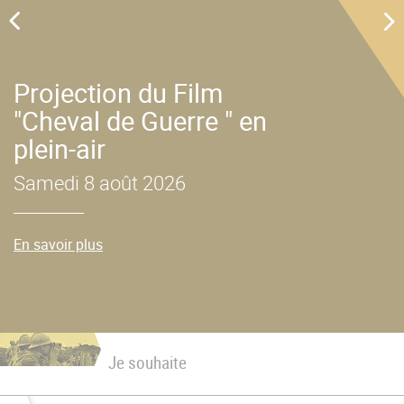
u
Projection du Film
"Cheval de Guerre " en
plein-air
Samedi 8 août 2026
En savoir plus
Je souhaite