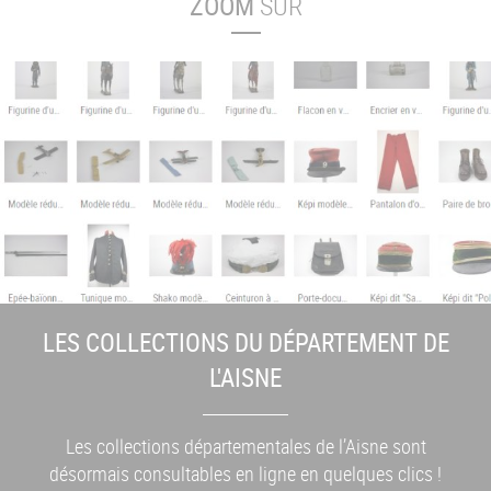
ZOOM
SUR
LES COLLECTIONS DU DÉPARTEMENT DE
L'AISNE
Les collections départementales de l’Aisne sont
désormais consultables en ligne en quelques clics !