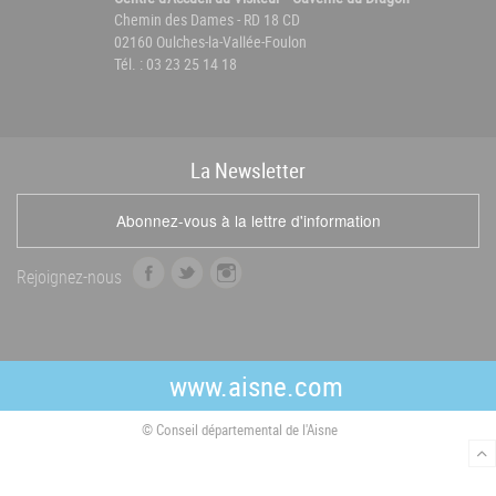
Chemin des Dames - RD 18 CD
02160 Oulches-la-Vallée-Foulon
Tél. : 03 23 25 14 18
La
News
letter
Abonnez-vous à la lettre d'information
f
t
i
Rejoignez-nous
a
w
n
c
i
s
e
t
t
b
t
a
www.aisne.com
o
e
g
o
r
r
© Conseil départemental de l'Aisne
k
a
m