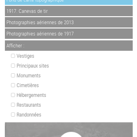
1917. Canevas de tir
Photographies aériennes de 2013
Photographies aériennes de 1917
Afficher :
Vestiges
Principaux sites
Monuments
Cimetières
Hébergements
Restaurants
Randonnées
Z