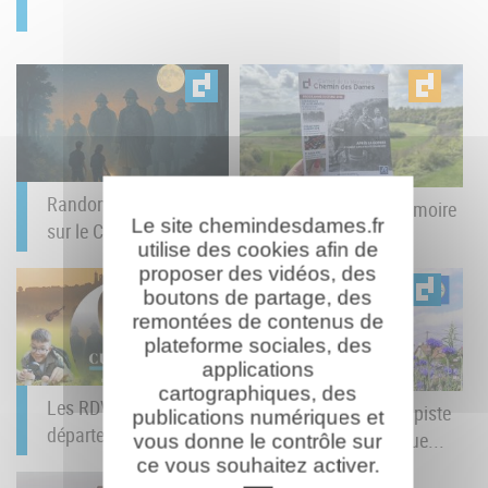
Randonnée nocturne
Le Carnet de la Mémoire
Le site chemindesdames.fr
sur le Chemin des...
du Chemin des...
utilise des cookies afin de
proposer des vidéos, des
boutons de partage, des
remontées de contenus de
plateforme sociales, des
applications
cartographiques, des
Les RDV Culturels du
Baludik : un jeu de piste
publications numériques et
département : juin à...
numérique débarque...
vous donne le contrôle sur
ce vous souhaitez activer.