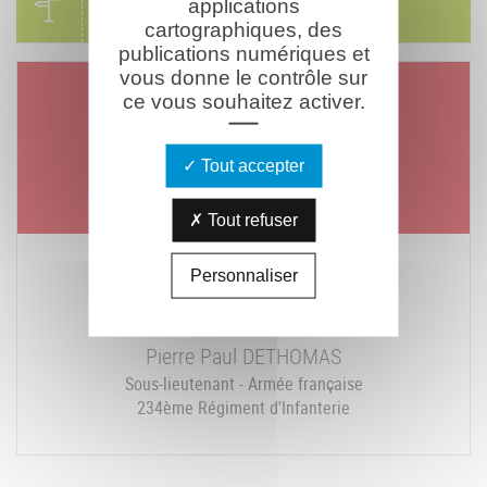
applications
Visites & parcours thématiques
cartographiques, des
publications numériques et
vous donne le contrôle sur
Un jour, un combattant
ce vous souhaitez activer.
Mort le
Mardi 07 août 1917
Tout accepter
Tout refuser
Personnaliser
Pierre Paul
DETHOMAS
Sous-lieutenant - Armée française
234ème Régiment d'Infanterie