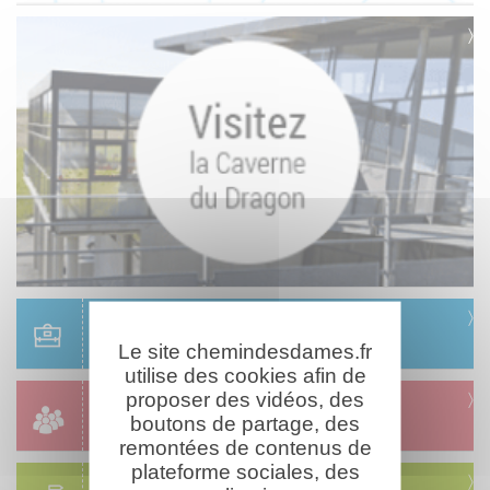
Scolaire
Réservation & informations
Le site chemindesdames.fr
utilise des cookies afin de
proposer des vidéos, des
Groupes
boutons de partage, des
Réservation & informations
remontées de contenus de
plateforme sociales, des
Circuits