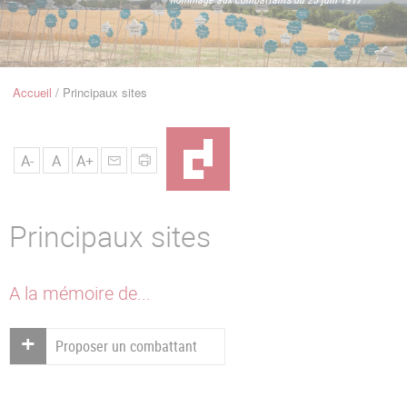
u
de
Navigation
Accueil
Principaux sites
Fil
d'Ariane
A-
A
A+
Principaux sites
A la mémoire de...
Proposer un combattant