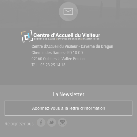
Centre d'Accueil du Visiteur • Caverne du Dragon
Chemin des Dames - RD 18 CD
02160 Oulches-la-Vallée-Foulon
Tél. : 03 23 25 14 18
La
News
letter
Abonnez-vous à la lettre d'information
f
t
i
Rejoignez-nous
a
w
n
c
i
s