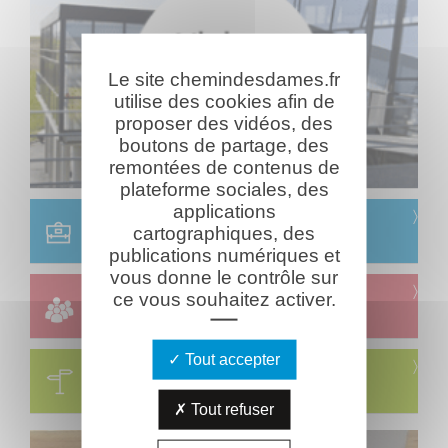
Le site chemindesdames.fr
utilise des cookies afin de
proposer des vidéos, des
boutons de partage, des
remontées de contenus de
plateforme sociales, des
applications
Scolaire
cartographiques, des
Réservation & informations
publications numériques et
vous donne le contrôle sur
Groupes
ce vous souhaitez activer.
Réservation & informations
Tout accepter
Circuits
Visites & parcours thématiques
Tout refuser