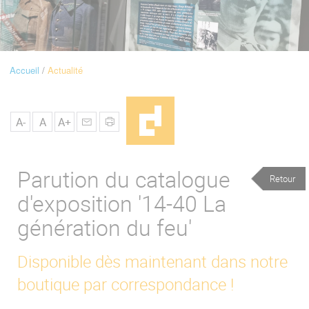
u
de
Navigation
Accueil
Actualité
Fil
d'Ariane
A-
A
A+
Parution du catalogue
Retour
d'exposition '14-40 La
génération du feu'
Disponible dès maintenant dans notre
boutique par correspondance !