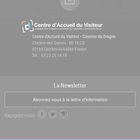
Centre d'Accueil du Visiteur • Caverne du Dragon
Chemin des Dames - RD 18 CD
02160 Oulches-la-Vallée-Foulon
Tél. : 03 23 25 14 18
La
News
letter
Abonnez-vous à la lettre d'information
f
t
i
Rejoignez-nous
a
w
n
c
i
s
e
t
t