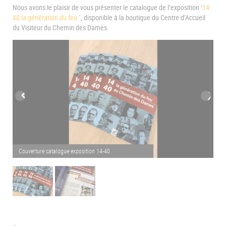
Nous avons le plaisir de vous présenter le catalogue de l’exposition ‘
14-
40 la génération du feu
´, disponible à la boutique du Centre d’Accueil
du Visiteur du Chemin des Dames.
Couverture catalogue exposition 14-40
Ca