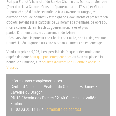
Écrit par Franck Viltart, chef du Service Chemin des Dames et Mémoire
(Direction de la Culture - Conseil départemental de l'Aisne) et Vincent
Dupont, chargé d’étude scientifique à la Caverne du Dragon, cet
ouvrage enrichi de nombreux témoignages, documents et présentation
d’objets, revient sur le parcours de 28 hommes et femmes, célèbres ou
moins connus, durant les deux guerres mondiales et plus
particulièrement dans le département de l’Aisne.
Découvrez donc le parcours de Charles de Gaulle, Adolf Hitler, Winston
Churchill, Léo Lagrange ou Anne Morgan au travers de cet ouvrage.
Vendu au prix de 9,90€, il est possible de l'acquérir dès maintenant
auprès de notre
boutique par correspondance
ou bien sur place à la
boutique du musée, aux
horaires d'ouverture du Centre d'accueil du
Visiteur
.
Informations complémentaires
Centre d'Accueil du Visiteur du Chemin des Dames •
Caverne du Dragon
RD 18 Chemin des Dames 02160 Oulches-La-Vallée-
Foulon
T : 03 23 25 14 18 /
Formulaire de contact