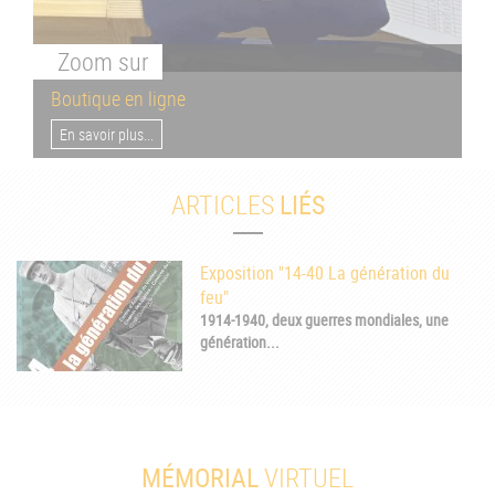
Zoom
sur
Boutique en ligne
En savoir plus...
ARTICLES
LIÉS
Exposition "14-40 La génération du
feu"
1914-1940, deux guerres mondiales, une
génération...
MÉMORIAL
VIRTUEL