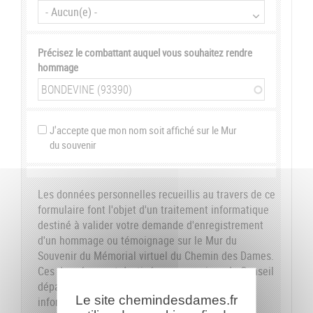
Précisez le combattant auquel vous souhaitez rendre
hommage
J'accepte que mon nom soit affiché sur le Mur
du souvenir
Les données personnelles recueillis au travers de ce
formulaire font l'objet d'un traitement informatique
destiné à valider votre demande d'enregistrement
d'un hommage ou témoignage sur le Mur du
Souvenir du Mémorial virtuel du Chemin des Dames.
Ces données sont destinées aux services du Conseil
départemental de l'Aisne. Conformément à la loi
Le site chemindesdames.fr
informatique et libertés du 6 janvier 1978, nous