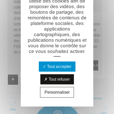
utilise des cookies afin de
indiquons sur le formulaire les données dont la
proposer des vidéos, des
collecte est obligatoire pour pouvoir traiter votre
boutons de partage, des
demande. Vous disposez de vos droits
remontées de contenus de
d'interrogation, accès, modification, opposition,
plateforme sociales, des
rectification et suppression que vous pouvez exercer
applications
en écrivant au responsable du traitement, en vous
cartographiques, des
adressant à la Caverne du Dragon-Musée du Chemin
publications numériques et
des Dames - RD 18 CD - 02160 OULCHES-LA-VALLEE-
vous donne le contrôle sur
FOULON et en joignant à votre demande une copie
ce vous souhaitez activer.
de votre pièce d'identité.
En savoir plus
Tout accepter
Proposer un combattant
Tout refuser
Proposer un document
Personnaliser