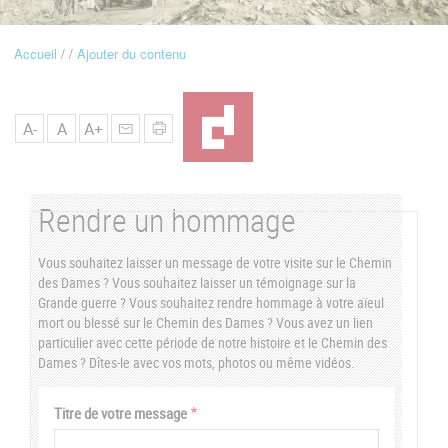
u
Accueil
Ajouter du contenu
Fil
d'Ariane
A-
A
A+
Rendre un hommage
Vous souhaitez laisser un message de votre visite sur le Chemin
des Dames ? Vous souhaitez laisser un témoignage sur la
Grande guerre ? Vous souhaitez rendre hommage à votre aïeul
mort ou blessé sur le Chemin des Dames ? Vous avez un lien
particulier avec cette période de notre histoire et le Chemin des
Dames ? Dîtes-le avec vos mots, photos ou même vidéos.
Vertical
Titre de votre message
Tabs