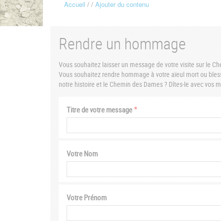
Accueil
Ajouter du contenu
Fil
d'Ariane
Rendre un hommage
Vous souhaitez laisser un message de votre visite sur le 
Vous souhaitez rendre hommage à votre aïeul mort ou bless
notre histoire et le Chemin des Dames ? Dîtes-le avec vos
Titre de votre message
Votre Nom
Votre Prénom