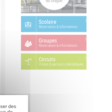
Scolaire
Réservation & informations
Groupes
Réservation & informations
Circuits
Visites & parcours thématiques
oser des
nus de