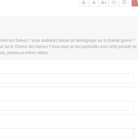
A-
A
A+
Chemin des Dames ? Vous souhaitez laisser un témoignage sur la Grande guerre ?
é sur le Chemin des Dames ? Vous avez un lien particulier avec cette période de
 mots, photos ou même vidéos.