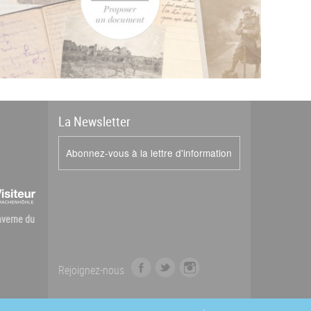
La
News
letter
Abonnez-vous à la lettre d'information
Caverne du
f
t
i
Rejoignez-nous
a
w
n
c
i
s
e
t
t