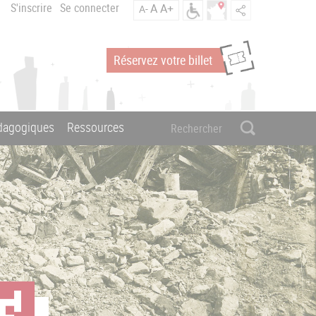
S'inscrire
Se connecter
A
A+
A-
Réservez votre billet
édagogiques
Ressources