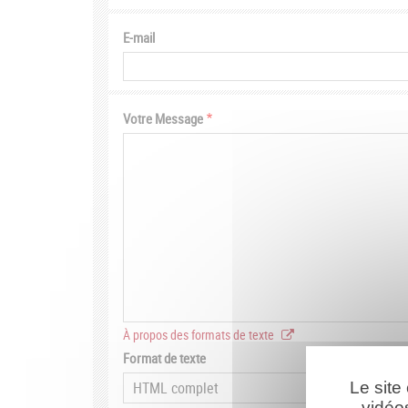
E-mail
Votre Message
À propos des formats de texte
Format de texte
Le site
vidéo