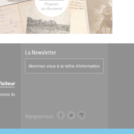
La
News
letter
Abonnez-vous à la lettre d'information
Caverne du
f
t
i
Rejoignez-nous
a
w
n
c
i
s
e
t
t