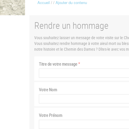
Accueil
Ajouter du contenu
Fil
d'Ariane
Rendre un hommage
Vous souhaitez laisser un message de votre visite sur le 
Vous souhaitez rendre hommage à votre aïeul mort ou bless
notre histoire et le Chemin des Dames ? Dîtes-le avec vos
Titre de votre message
Votre Nom
Votre Prénom