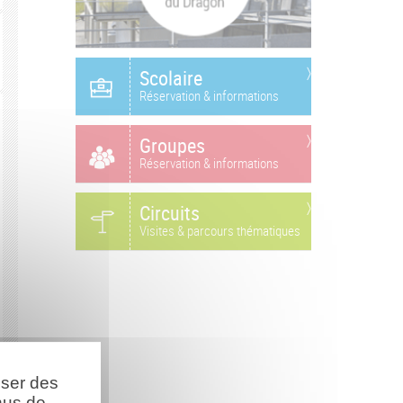
Scolaire
Réservation & informations
Groupes
Réservation & informations
Circuits
Visites & parcours thématiques
oser des
nus de