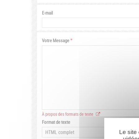
E-mail
Votre Message
À propos des formats de texte
Format de texte
Le site
vidéo