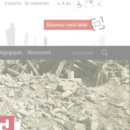
S'inscrire
Se connecter
A
A+
A-
Réservez votre billet
édagogiques
Ressources