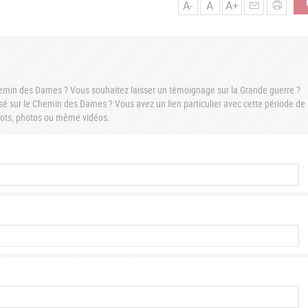
A-
A
A+
Chemin des Dames ? Vous souhaitez laisser un témoignage sur la Grande guerre ?
é sur le Chemin des Dames ? Vous avez un lien particulier avec cette période de
 mots, photos ou même vidéos.