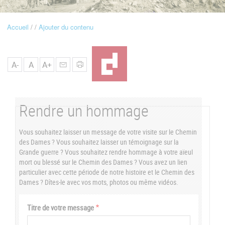
u
Accueil
Ajouter du contenu
Fil
d'Ariane
A-
A
A+
Rendre un hommage
Vous souhaitez laisser un message de votre visite sur le Chemin
des Dames ? Vous souhaitez laisser un témoignage sur la
Grande guerre ? Vous souhaitez rendre hommage à votre aïeul
mort ou blessé sur le Chemin des Dames ? Vous avez un lien
particulier avec cette période de notre histoire et le Chemin des
Dames ? Dîtes-le avec vos mots, photos ou même vidéos.
Vertical
Titre de votre message
Tabs