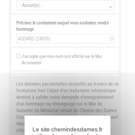
Précisez le combattant auquel vous souhaitez rendre
hommage
J'accepte que mon nom soit affiché sur le Mur
du souvenir
Les données personnelles recueillis au travers de ce
formulaire font l'objet d'un traitement informatique
destiné à valider votre demande d'enregistrement
d'un hommage ou témoignage sur le Mur du
Souvenir du Mémorial virtuel du Chemin des Dames.
Ces données sont destinées aux services du Conseil
départemental de l'Aisne. Conformément à la loi
Le site chemindesdames.fr
informatique et libertés du 6 janvier 1978, nous