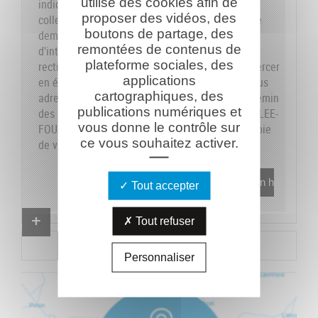
utilise des cookies afin de
indiquons sur le formulaire les données dont la
proposer des vidéos, des
collecte est obligatoire pour pouvoir traiter votre
boutons de partage, des
demande. Vous disposez de vos droits
remontées de contenus de
d'interrogation, accès, modification, opposition,
plateforme sociales, des
rectification et suppression que vous pouvez exercer
applications
en écrivant au responsable du traitement, en vous
cartographiques, des
adressant à la Caverne du Dragon-Musée du Chemin
publications numériques et
des Dames - RD 18 CD - 02160 OULCHES-LA-VALLEE-
vous donne le contrôle sur
FOULON et en joignant à votre demande une copie
ce vous souhaitez activer.
de votre pièce d'identité.
En savoir plus
Tout accepter
Proposer un combattant
Tout refuser
Proposer un document
Personnaliser