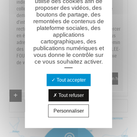
utilise des cookies afin de
indiquons sur le formulaire les données dont la
proposer des vidéos, des
collecte est obligatoire pour pouvoir traiter votre
boutons de partage, des
demande. Vous disposez de vos droits
remontées de contenus de
d'interrogation, accès, modification, opposition,
plateforme sociales, des
rectification et suppression que vous pouvez exercer
applications
en écrivant au responsable du traitement, en vous
cartographiques, des
adressant à la Caverne du Dragon-Musée du Chemin
publications numériques et
des Dames - RD 18 CD - 02160 OULCHES-LA-VALLEE-
vous donne le contrôle sur
FOULON et en joignant à votre demande une copie
ce vous souhaitez activer.
de votre pièce d'identité.
En savoir plus
Tout accepter
Proposer un combattant
Tout refuser
Proposer un document
Personnaliser