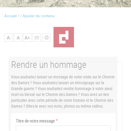
u
Accueil
Ajouter du contenu
Fil
d'Ariane
A-
A
A+
Rendre un hommage
Vous souhaitez laisser un message de votre visite sur le Chemin
des Dames ? Vous souhaitez laisser un témoignage sur la
Grande guerre ? Vous souhaitez rendre hommage à votre aïeul
mort ou blessé sur le Chemin des Dames ? Vous avez un lien
particulier avec cette période de notre histoire et le Chemin des
Dames ? Dîtes-le avec vos mots, photos ou même vidéos.
Vertical
Titre de votre message
Tabs