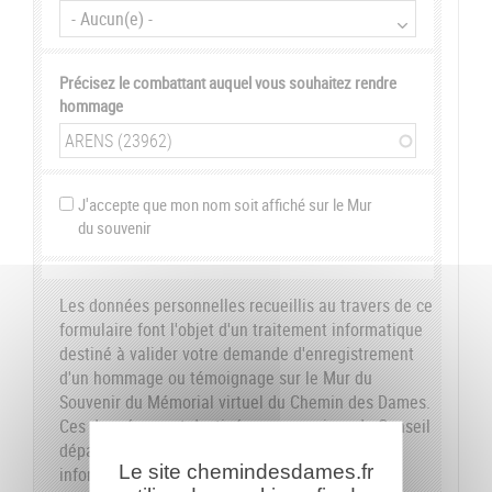
Précisez le combattant auquel vous souhaitez rendre
hommage
J'accepte que mon nom soit affiché sur le Mur
du souvenir
Les données personnelles recueillis au travers de ce
formulaire font l'objet d'un traitement informatique
destiné à valider votre demande d'enregistrement
d'un hommage ou témoignage sur le Mur du
Souvenir du Mémorial virtuel du Chemin des Dames.
Ces données sont destinées aux services du Conseil
départemental de l'Aisne. Conformément à la loi
Le site chemindesdames.fr
informatique et libertés du 6 janvier 1978, nous