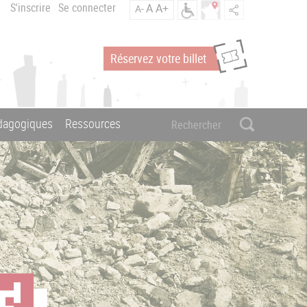
S'inscrire
Se connecter
A
A+
A-
Réservez votre billet
édagogiques
Ressources