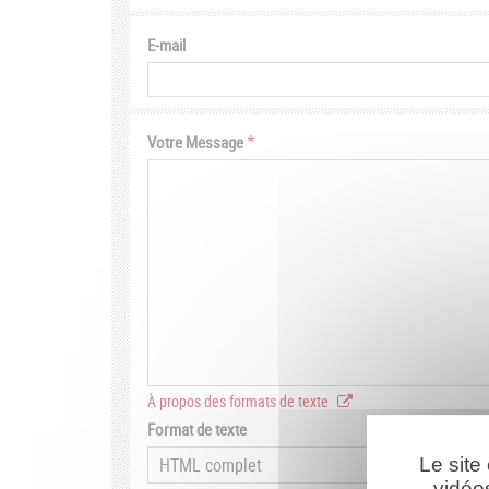
E-mail
Votre Message
À propos des formats de texte
Format de texte
Le site
vidéo