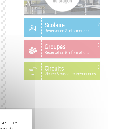
Scolaire
Réservation & informations
Groupes
Réservation & informations
Circuits
Visites & parcours thématiques
oser des
nus de