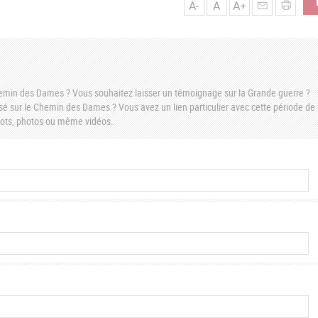
A-
A
A+
Chemin des Dames ? Vous souhaitez laisser un témoignage sur la Grande guerre ?
é sur le Chemin des Dames ? Vous avez un lien particulier avec cette période de
 mots, photos ou même vidéos.