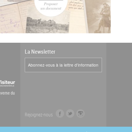
La
News
letter
Abonnez-vous à la lettre d'information
Caverne du
f
t
i
Rejoignez-nous
a
w
n
c
i
s
e
t
t