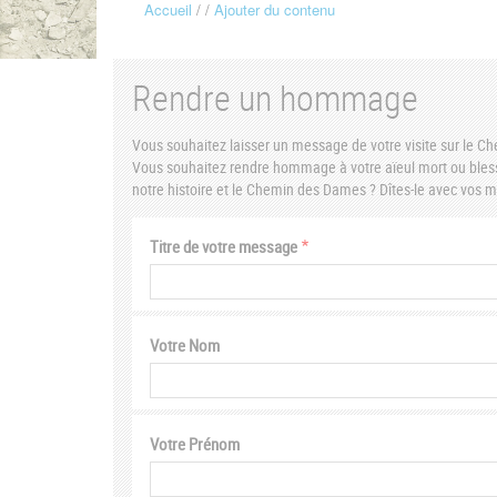
Accueil
Ajouter du contenu
Fil
d'Ariane
Rendre un hommage
Vous souhaitez laisser un message de votre visite sur le 
Vous souhaitez rendre hommage à votre aïeul mort ou bless
notre histoire et le Chemin des Dames ? Dîtes-le avec vos
Titre de votre message
Votre Nom
Votre Prénom