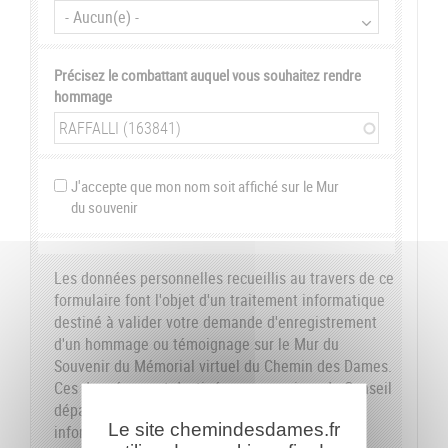
Précisez le combattant auquel vous souhaitez rendre
hommage
J'accepte que mon nom soit affiché sur le Mur
du souvenir
Les données personnelles recueillis au travers de ce
formulaire font l'objet d'un traitement informatique
destiné à valider votre demande d'enregistrement
d'un hommage ou témoignage sur le Mur du
Souvenir du Mémorial virtuel du Chemin des Dames.
Ces données sont destinées aux services du Conseil
départemental de l'Aisne. Conformément à la loi
Le site chemindesdames.fr
informatique et libertés du 6 janvier 1978, nous