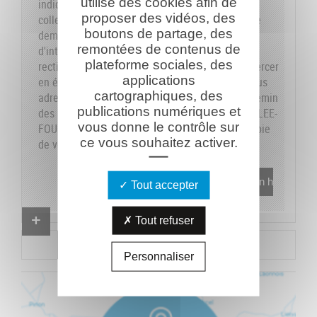
utilise des cookies afin de
indiquons sur le formulaire les données dont la
proposer des vidéos, des
collecte est obligatoire pour pouvoir traiter votre
boutons de partage, des
demande. Vous disposez de vos droits
remontées de contenus de
d'interrogation, accès, modification, opposition,
plateforme sociales, des
rectification et suppression que vous pouvez exercer
applications
en écrivant au responsable du traitement, en vous
cartographiques, des
adressant à la Caverne du Dragon-Musée du Chemin
publications numériques et
des Dames - RD 18 CD - 02160 OULCHES-LA-VALLEE-
vous donne le contrôle sur
FOULON et en joignant à votre demande une copie
ce vous souhaitez activer.
de votre pièce d'identité.
En savoir plus
Tout accepter
Proposer un combattant
Tout refuser
Proposer un document
Personnaliser