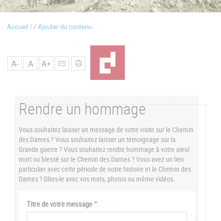
u
Accueil
Ajouter du contenu
Fil
d'Ariane
A-
A
A+
Rendre un hommage
Vous souhaitez laisser un message de votre visite sur le Chemin
des Dames ? Vous souhaitez laisser un témoignage sur la
Grande guerre ? Vous souhaitez rendre hommage à votre aïeul
mort ou blessé sur le Chemin des Dames ? Vous avez un lien
particulier avec cette période de notre histoire et le Chemin des
Dames ? Dîtes-le avec vos mots, photos ou même vidéos.
Vertical
Titre de votre message
Tabs