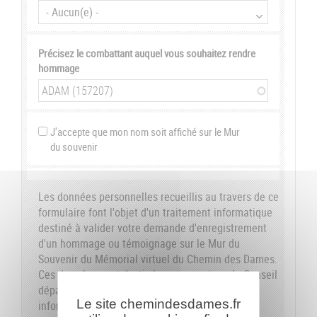
Précisez le combattant auquel vous souhaitez rendre
hommage
J'accepte que mon nom soit affiché sur le Mur
du souvenir
Les données personnelles recueillis au travers de ce
formulaire font l'objet d'un traitement informatique
destiné à valider votre demande d'enregistrement
d'un hommage ou témoignage sur le Mur du
Souvenir du Mémorial virtuel du Chemin des Dames.
Ces données sont destinées aux services du Conseil
départemental de l'Aisne. Conformément à la loi
Le site chemindesdames.fr
informatique et libertés du 6 janvier 1978, nous