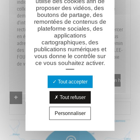
utilise des cookies afin de
indiquons sur le formulaire les données dont la
proposer des vidéos, des
collecte est obligatoire pour pouvoir traiter votre
boutons de partage, des
demande. Vous disposez de vos droits
remontées de contenus de
d'interrogation, accès, modification, opposition,
plateforme sociales, des
rectification et suppression que vous pouvez exercer
applications
en écrivant au responsable du traitement, en vous
cartographiques, des
adressant à la Caverne du Dragon-Musée du Chemin
publications numériques et
des Dames - RD 18 CD - 02160 OULCHES-LA-VALLEE-
vous donne le contrôle sur
FOULON et en joignant à votre demande une copie
ce vous souhaitez activer.
de votre pièce d'identité.
En savoir plus
Tout accepter
Proposer un combattant
Tout refuser
Proposer un document
Personnaliser