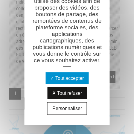
utilise des cookies afin de
indiquons sur le formulaire les données dont la
proposer des vidéos, des
collecte est obligatoire pour pouvoir traiter votre
boutons de partage, des
demande. Vous disposez de vos droits
remontées de contenus de
d'interrogation, accès, modification, opposition,
plateforme sociales, des
rectification et suppression que vous pouvez exercer
applications
en écrivant au responsable du traitement, en vous
cartographiques, des
adressant à la Caverne du Dragon-Musée du Chemin
publications numériques et
des Dames - RD 18 CD - 02160 OULCHES-LA-VALLEE-
vous donne le contrôle sur
FOULON et en joignant à votre demande une copie
ce vous souhaitez activer.
de votre pièce d'identité.
En savoir plus
Tout accepter
Proposer un combattant
Tout refuser
Proposer un document
Personnaliser