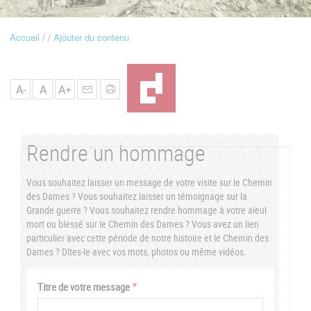
u
Accueil
Ajouter du contenu
Fil
d'Ariane
A-
A
A+
Rendre un hommage
Vous souhaitez laisser un message de votre visite sur le Chemin
des Dames ? Vous souhaitez laisser un témoignage sur la
Grande guerre ? Vous souhaitez rendre hommage à votre aïeul
mort ou blessé sur le Chemin des Dames ? Vous avez un lien
particulier avec cette période de notre histoire et le Chemin des
Dames ? Dîtes-le avec vos mots, photos ou même vidéos.
Vertical
Titre de votre message
Tabs