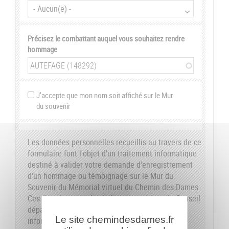
Précisez le combattant auquel vous souhaitez rendre
hommage
J'accepte que mon nom soit affiché sur le Mur
du souvenir
Les données personnelles recueillis au travers de ce
formulaire font l'objet d'un traitement informatique
destiné à valider votre demande d'enregistrement
d'un hommage ou témoignage sur le Mur du
Souvenir du Mémorial virtuel du Chemin des Dames.
Ces données sont destinées aux services du Conseil
départemental de l'Aisne. Conformément à la loi
Le site chemindesdames.fr
informatique et libertés du 6 janvier 1978, nous