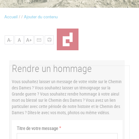
u
Accueil
Ajouter du contenu
Fil
d'Ariane
A-
A
A+
Rendre un hommage
Vous souhaitez laisser un message de votre visite sur le Chemin
des Dames ? Vous souhaitez laisser un témoignage sur la
Grande guerre ? Vous souhaitez rendre hommage à votre aïeul
mort ou blessé sur le Chemin des Dames ? Vous avez un lien
particulier avec cette période de notre histoire et le Chemin des
Dames ? Dîtes-le avec vos mots, photos ou même vidéos.
Vertical
Titre de votre message
Tabs