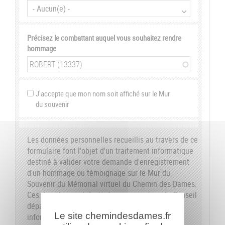
Précisez le combattant auquel vous souhaitez rendre
hommage
J'accepte que mon nom soit affiché sur le Mur
du souvenir
Les données personnelles recueillis au travers de ce
formulaire font l'objet d'un traitement informatique
destiné à valider votre demande d'enregistrement
d'un hommage ou témoignage sur le Mur du
Souvenir du Mémorial virtuel du Chemin des Dames.
Ces données sont destinées aux services du Conseil
départemental de l'Aisne. Conformément à la loi
Le site chemindesdames.fr
informatique et libertés du 6 janvier 1978, nous