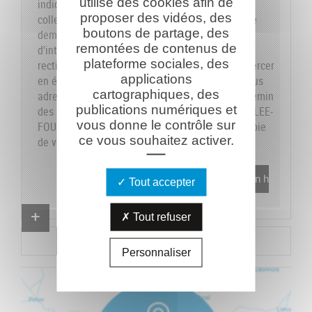
utilise des cookies afin de
indiquons sur le formulaire les données dont la
proposer des vidéos, des
collecte est obligatoire pour pouvoir traiter votre
boutons de partage, des
demande. Vous disposez de vos droits
remontées de contenus de
d'interrogation, accès, modification, opposition,
plateforme sociales, des
rectification et suppression que vous pouvez exercer
applications
en écrivant au responsable du traitement, en vous
cartographiques, des
adressant à la Caverne du Dragon-Musée du Chemin
publications numériques et
des Dames - RD 18 CD - 02160 OULCHES-LA-VALLEE-
vous donne le contrôle sur
FOULON et en joignant à votre demande une copie
ce vous souhaitez activer.
de votre pièce d'identité.
En savoir plus
Tout accepter
Proposer un combattant
Tout refuser
Proposer un document
Personnaliser