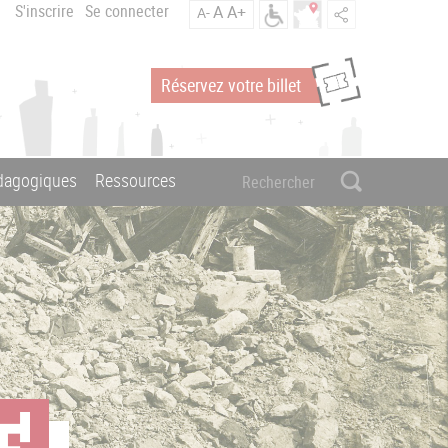
S'inscrire
Se connecter
A
A+
A-
Réservez votre billet
édagogiques
Ressources