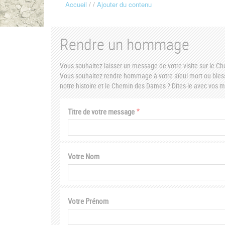
Accueil
Ajouter du contenu
Fil
d'Ariane
Rendre un hommage
Vous souhaitez laisser un message de votre visite sur le 
Vous souhaitez rendre hommage à votre aïeul mort ou bless
notre histoire et le Chemin des Dames ? Dîtes-le avec vos
Titre de votre message
Votre Nom
Votre Prénom