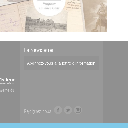
La
News
letter
Abonnez-vous à la lettre d'information
Caverne du
f
t
i
Rejoignez-nous
a
w
n
c
i
s
e
t
t