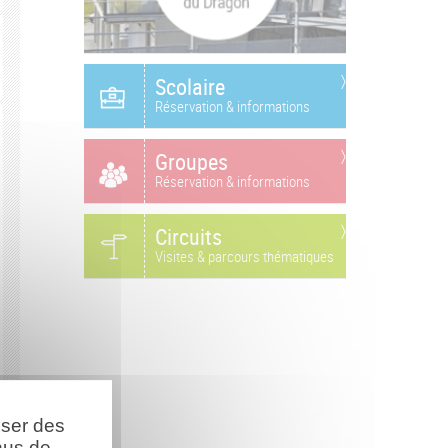
Scolaire
Réservation & informations
Groupes
Réservation & informations
Circuits
Visites & parcours thématiques
oser des
nus de