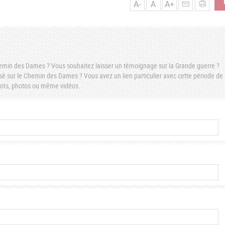
A-
A
A+
Chemin des Dames ? Vous souhaitez laisser un témoignage sur la Grande guerre ?
é sur le Chemin des Dames ? Vous avez un lien particulier avec cette période de
 mots, photos ou même vidéos.