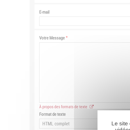
E-mail
Votre Message
À propos des formats de texte
Format de texte
Le site
vidéo