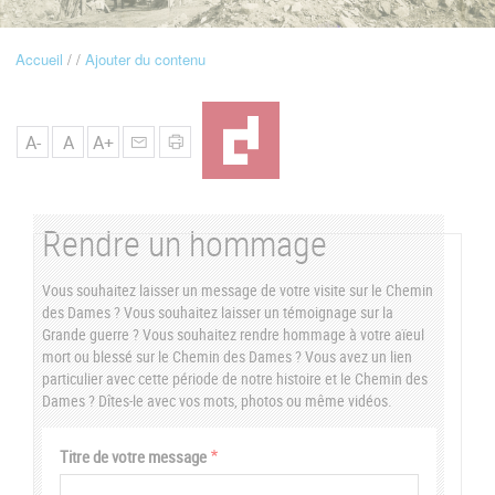
u
Accueil
Ajouter du contenu
Fil
d'Ariane
A-
A
A+
Rendre un hommage
Vous souhaitez laisser un message de votre visite sur le Chemin
des Dames ? Vous souhaitez laisser un témoignage sur la
Grande guerre ? Vous souhaitez rendre hommage à votre aïeul
mort ou blessé sur le Chemin des Dames ? Vous avez un lien
particulier avec cette période de notre histoire et le Chemin des
Dames ? Dîtes-le avec vos mots, photos ou même vidéos.
Vertical
Titre de votre message
Tabs