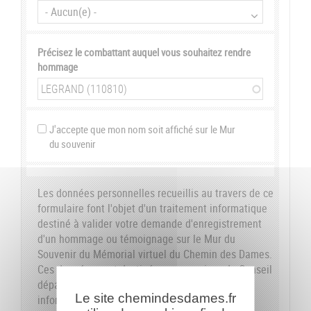
Précisez le combattant auquel vous souhaitez rendre
hommage
J'accepte que mon nom soit affiché sur le Mur
du souvenir
Les données personnelles recueillis au travers de ce
formulaire font l'objet d'un traitement informatique
destiné à valider votre demande d'enregistrement
d'un hommage ou témoignage sur le Mur du
Souvenir du Mémorial virtuel du Chemin des Dames.
Ces données sont destinées aux services du Conseil
départemental de l'Aisne. Conformément à la loi
Le site chemindesdames.fr
informatique et libertés du 6 janvier 1978, nous