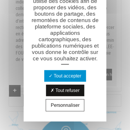
utilise des cookies afin de
indiquons sur le formulaire les données dont la
proposer des vidéos, des
collecte est obligatoire pour pouvoir traiter votre
boutons de partage, des
demande. Vous disposez de vos droits
remontées de contenus de
d'interrogation, accès, modification, opposition,
plateforme sociales, des
rectification et suppression que vous pouvez exercer
applications
en écrivant au responsable du traitement, en vous
cartographiques, des
adressant à la Caverne du Dragon-Musée du Chemin
publications numériques et
des Dames - RD 18 CD - 02160 OULCHES-LA-VALLEE-
vous donne le contrôle sur
FOULON et en joignant à votre demande une copie
ce vous souhaitez activer.
de votre pièce d'identité.
En savoir plus
Tout accepter
Proposer un combattant
Tout refuser
Proposer un document
Personnaliser