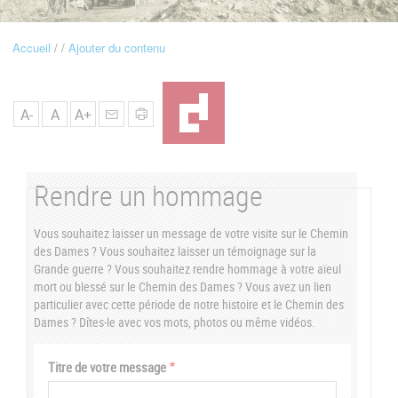
u
Accueil
Ajouter du contenu
Fil
d'Ariane
A-
A
A+
Rendre un hommage
Vous souhaitez laisser un message de votre visite sur le Chemin
des Dames ? Vous souhaitez laisser un témoignage sur la
Grande guerre ? Vous souhaitez rendre hommage à votre aïeul
mort ou blessé sur le Chemin des Dames ? Vous avez un lien
particulier avec cette période de notre histoire et le Chemin des
Dames ? Dîtes-le avec vos mots, photos ou même vidéos.
Vertical
Titre de votre message
Tabs