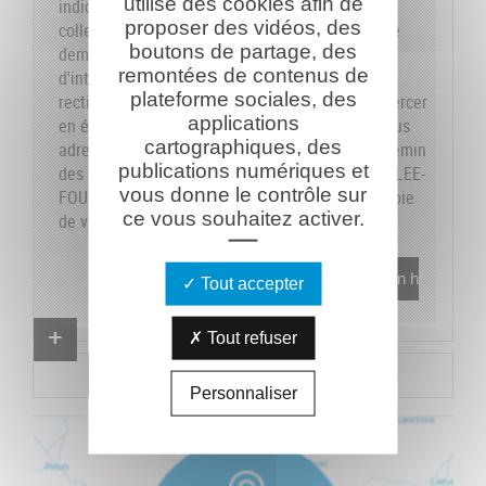
utilise des cookies afin de
indiquons sur le formulaire les données dont la
proposer des vidéos, des
collecte est obligatoire pour pouvoir traiter votre
boutons de partage, des
demande. Vous disposez de vos droits
remontées de contenus de
d'interrogation, accès, modification, opposition,
plateforme sociales, des
rectification et suppression que vous pouvez exercer
applications
en écrivant au responsable du traitement, en vous
cartographiques, des
adressant à la Caverne du Dragon-Musée du Chemin
publications numériques et
des Dames - RD 18 CD - 02160 OULCHES-LA-VALLEE-
vous donne le contrôle sur
FOULON et en joignant à votre demande une copie
ce vous souhaitez activer.
de votre pièce d'identité.
En savoir plus
Tout accepter
Proposer un combattant
Tout refuser
Proposer un document
Personnaliser