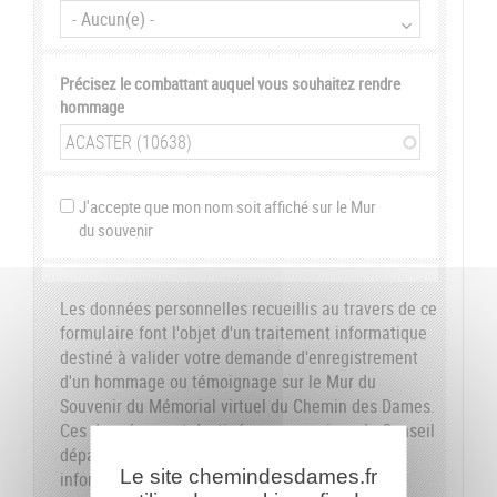
Précisez le combattant auquel vous souhaitez rendre
hommage
J'accepte que mon nom soit affiché sur le Mur
du souvenir
Les données personnelles recueillis au travers de ce
formulaire font l'objet d'un traitement informatique
destiné à valider votre demande d'enregistrement
d'un hommage ou témoignage sur le Mur du
Souvenir du Mémorial virtuel du Chemin des Dames.
Ces données sont destinées aux services du Conseil
départemental de l'Aisne. Conformément à la loi
Le site chemindesdames.fr
informatique et libertés du 6 janvier 1978, nous