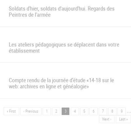
pour
vos
Soldats d'hier, soldats d'aujourd'hui. Regards des
réunions
!
Peintres de l'armée
Les ateliers pédagogiques se déplacent dans votre
établissement
Compte rendu de la journée d’étude «14-18 sur le
web: archives en ligne et généalogie»
…
Première
« First
Page
‹ Previous
Page
1
Page
2
Page
3
Page
4
Page
5
Page
6
Page
7
Page
8
Page
9
Pagination
page
précédente
Page
Next ›
Dernièr
Last »
suivante
page