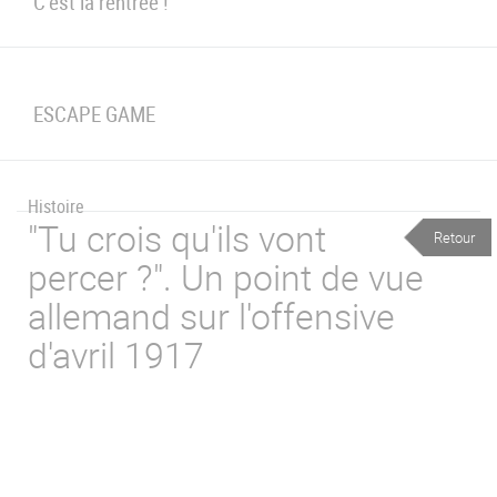
u
de
C’est la rentrée !
Navigation
ESCAPE GAME
Histoire
"Tu crois qu'ils vont
Retour
percer ?". Un point de vue
allemand sur l'offensive
d'avril 1917