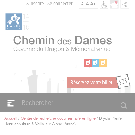
Aller
S'inscrire
Se connecter
A
A+
A-
Menu
au
C
contenu
du
h
principal
compte
e
m
de
i
l'utilisateur
n
d
e
s
D
a
Réservez votre billet
m
m
e
s
Navigation
e
principale
Accueil
Centre de recherche documentaire en ligne
Bryois Pierre
n
Fil
Henri sépulture à Vailly sur Aisne (Aisne)
d'Ariane