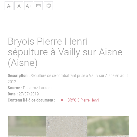
u
A-
A
A+
Bryois Pierre Henri
sépulture à Vailly sur Aisne
(Aisne)
Description :
Sépulture de ce combattant prise à Vailly sur Aisne en août
2012.
Source :
Ducarroz Laurent
Date :
27/07/2019
Contenu lié à ce document :
BRYOIS Pierre Henri