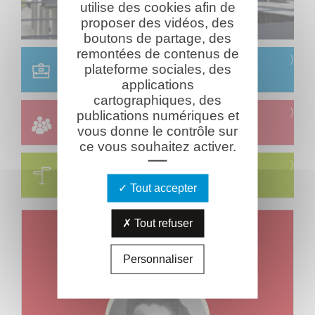
utilise des cookies afin de
proposer des vidéos, des
boutons de partage, des
remontées de contenus de
Scolaire
plateforme sociales, des
Réservation & informations
applications
cartographiques, des
Groupes
publications numériques et
Réservation & informations
vous donne le contrôle sur
ce vous souhaitez activer.
Circuits
Visites & parcours thématiques
Tout accepter
Tout refuser
Un jour, un combattant
Mort le
Jeudi 09 août 1917
Personnaliser