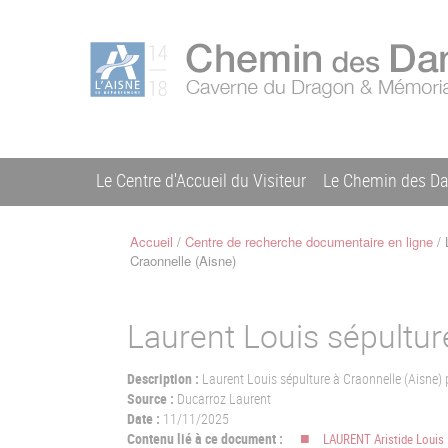
Aller
Menu
au
C
contenu
du
h
principal
compte
e
m
de
i
l'utilisateur
n
Le Centre d'Accueil du Visiteur
Le Chemin des D
d
Navigation
e
s
principale
Accueil
Centre de recherche documentaire en ligne
L
D
Fil
Craonnelle (Aisne)
a
d'Ariane
m
e
Laurent Louis sépultur
s
Description :
Laurent Louis sépulture à Craonnelle (Aisne)
Source :
Ducarroz Laurent
Date :
11/11/2025
Contenu lié à ce document :
LAURENT Aristide Louis