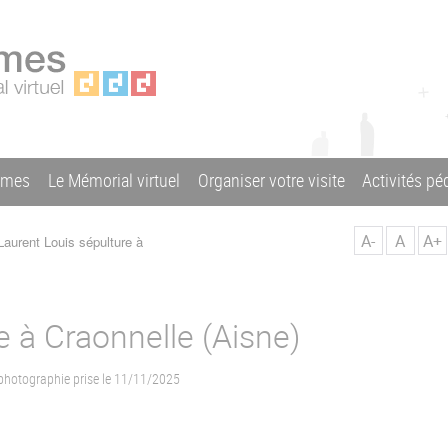
ames
Le Mémorial virtuel
Organiser votre visite
Activités p
A-
A
A+
aurent Louis sépulture à
e à Craonnelle (Aisne)
 photographie prise le 11/11/2025