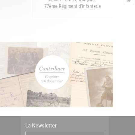
77ème Régiment d'Infanterie
La
News
letter