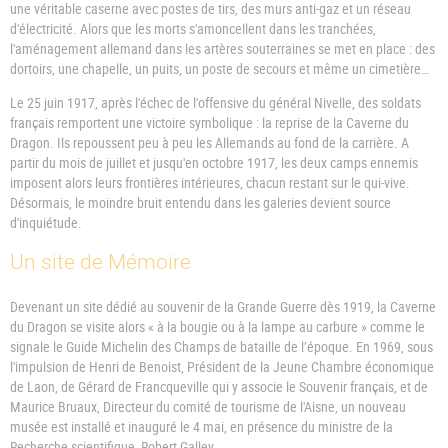
une véritable caserne avec postes de tirs, des murs anti-gaz et un réseau
d'électricité. Alors que les morts s'amoncellent dans les tranchées,
l'aménagement allemand dans les artères souterraines se met en place : des
dortoirs, une chapelle, un puits, un poste de secours et même un cimetière…
Le 25 juin 1917, après l'échec de l'offensive du général Nivelle, des soldats
français remportent une victoire symbolique : la reprise de la Caverne du
Dragon. Ils repoussent peu à peu les Allemands au fond de la carrière. A
partir du mois de juillet et jusqu'en octobre 1917, les deux camps ennemis
imposent alors leurs frontières intérieures, chacun restant sur le qui-vive.
Désormais, le moindre bruit entendu dans les galeries devient source
d'inquiétude.
Un site de Mémoire
Devenant un site dédié au souvenir de la Grande Guerre dès 1919, la Caverne
du Dragon se visite alors « à la bougie ou à la lampe au carbure » comme le
signale le Guide Michelin des Champs de bataille de l’époque. En 1969, sous
l'impulsion de Henri de Benoist, Président de la Jeune Chambre économique
de Laon, de Gérard de Francqueville qui y associe le Souvenir français, et de
Maurice Bruaux, Directeur du comité de tourisme de l'Aisne, un nouveau
musée est installé et inauguré le 4 mai, en présence du ministre de la
Recherche scientifique, Robert Galley.