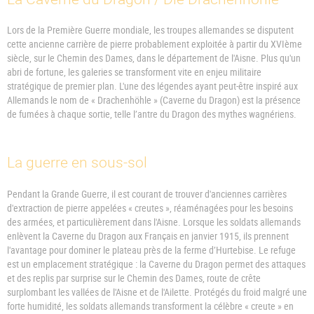
Lors de la Première Guerre mondiale, les troupes allemandes se disputent
cette ancienne carrière de pierre probablement exploitée à partir du XVIème
siècle, sur le Chemin des Dames, dans le département de l'Aisne. Plus qu'un
abri de fortune, les galeries se transforment vite en enjeu militaire
stratégique de premier plan. L'une des légendes ayant peut-être inspiré aux
Allemands le nom de « Drachenhöhle » (Caverne du Dragon) est la présence
de fumées à chaque sortie, telle l’antre du Dragon des mythes wagnériens.
La guerre en sous-sol
Pendant la Grande Guerre, il est courant de trouver d'anciennes carrières
d'extraction de pierre appelées « creutes », réaménagées pour les besoins
des armées, et particulièrement dans l'Aisne. Lorsque les soldats allemands
enlèvent la Caverne du Dragon aux Français en janvier 1915, ils prennent
l'avantage pour dominer le plateau près de la ferme d’Hurtebise. Le refuge
est un emplacement stratégique : la Caverne du Dragon permet des attaques
et des replis par surprise sur le Chemin des Dames, route de crête
surplombant les vallées de l'Aisne et de l'Ailette. Protégés du froid malgré une
forte humidité, les soldats allemands transforment la célèbre « creute » en