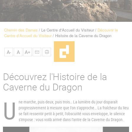
u
de
Navigation
Chemin des Dames
Le Centre d'Accueil du Visiteur
Découvrir le
Fil
Centre d'Accueil du Visiteur
Histoire de la Caverne du Dragon
d'Ariane
A-
A
A+
Découvrez l'Histoire de la
Caverne du Dragon
U
ne marche, puis deux, puis trois… La lumière du jour disparaît
progressivement à mesure que l'on s'approche… La fraîcheur du lieu
se fait ressentir petit à petit, l'obscurité vous enveloppe, le silence
s'impose : vous voilà arrivé dans l'antre de la Caverne du Dragon.