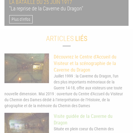
LA BATAILLE DU 25 JUIN 1917
"La reprise de la Caverne du Dragon"
Plus d'infos
ARTICLES
LIÉS
Découvrez le Centre d'Accueil du
Visiteur et la scénographie de la
Caverne du Dragon
Juillet 1999 : la Caverne du Dragon, l'un
des plus importants mémoriaux de la
Guerre 14-18, offre aux visiteurs une toute
nouvelle dimension. Mai 2019 : ouverture du Centre d'Accueil du Visiteur
du Chemin des Dames dédié à l’interprétation de l’Histoire, de la
géographie et de la mémoire du Chemin des Dames
Visite guidée de la Caverne du
Dragon
Située en plein coeur du Chemin des