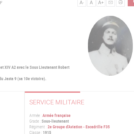
A-
A
A+
UF
et XIV A2 avec le Sous Lieutenant Robert
u Jasta 9 (sa 10e victoire).
SERVICE MILITAIRE
Armée :
Armée française
Grade :
Sous-lieutenant
Régiment :
2e Groupe d'Aviation - Escadrille F35
Classe :
1915