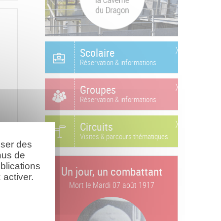
Scolaire
Réservation & informations
Groupes
Réservation & informations
Circuits
Visites & parcours thématiques
oser des
nus de
blications
Un jour, un combattant
activer.
Mort le
Mardi 07 août 1917