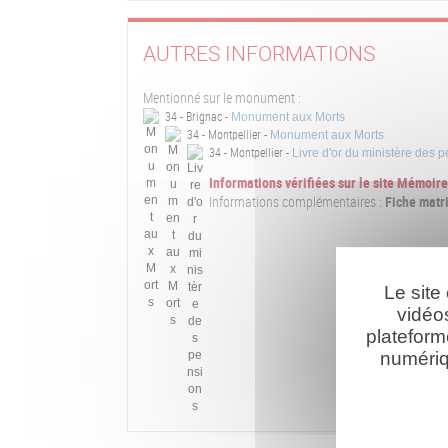
AUTRES INFORMATIONS
Mentionné sur le monument :
34 - Brignac -
Monument aux Morts
34 - Montpellier -
Monument aux Morts
34 - Montpellier -
Livre d'or du ministère des 
Informations vérifiées sur le site Mémoi
Informations complémentaires :
Fiche matri
Le site
vidéo
plateform
numériq