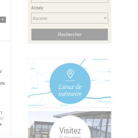
Armée
V
sta
21
t) :
e