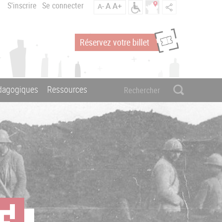
S'inscrire
Se connecter
A
A+
A-
Réservez votre billet
édagogiques
Ressources