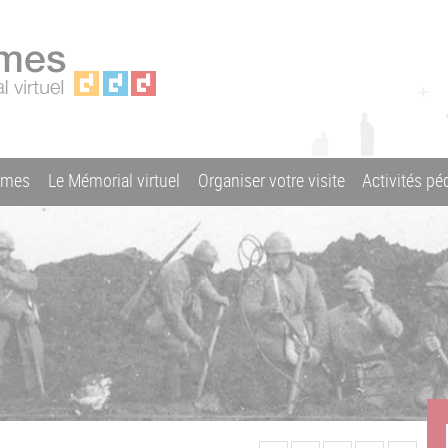
ames
Le Mémorial virtuel
Organiser votre visite
Activités p