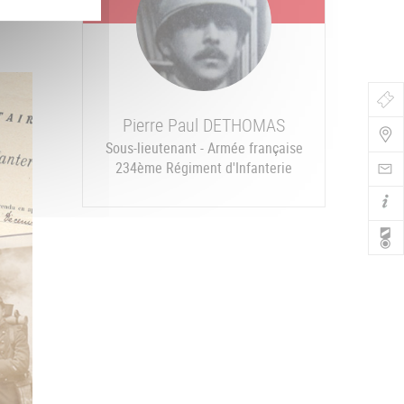
Bo
Pierre Paul
DETHOMAS
de
Sous-lieutenant - Armée française
Nav
234ème Régiment d'Infanterie