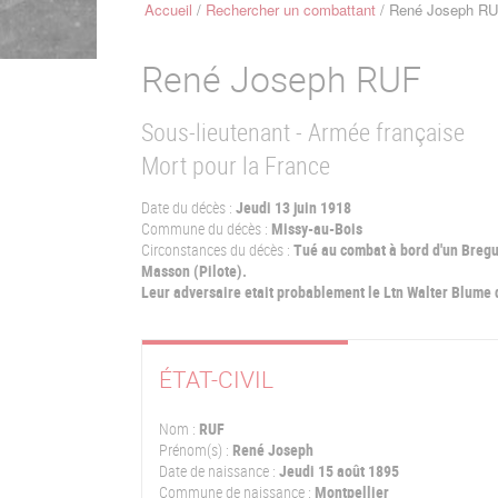
Accueil
Rechercher un combattant
René Joseph R
Fil
d'Ariane
René Joseph
RUF
Sous-lieutenant - Armée française
Mort pour la France
Date du décès :
Jeudi 13 juin 1918
Commune du décès :
Missy-au-Bois
Circonstances du décès :
Tué au combat à bord d'un Bregu
Masson (Pilote).
Leur adversaire etait probablement le Ltn Walter Blume d
ÉTAT-CIVIL
Nom :
RUF
Prénom(s) :
René Joseph
Date de naissance :
Jeudi 15 août 1895
Commune de naissance :
Montpellier