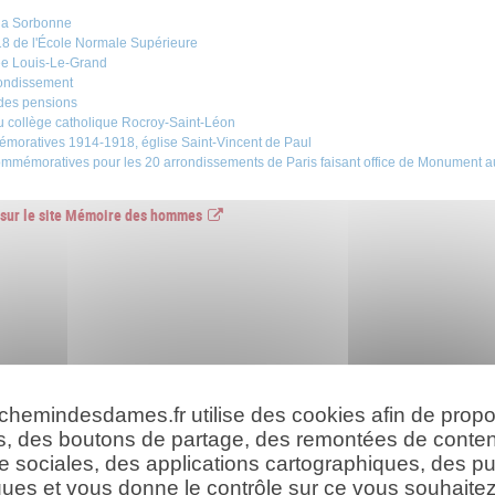
la Sorbonne
 de l'École Normale Supérieure
e Louis-Le-Grand
rrondissement
 des pensions
du collège catholique Rocroy-Saint-Léon
moratives 1914-1918, église Saint-Vincent de Paul
mmémoratives pour les 20 arrondissements de Paris faisant office de Monument a
s sur le site Mémoire des hommes
 chemindesdames.fr utilise des cookies afin de prop
s, des boutons de partage, des remontées de conte
e sociales, des applications cartographiques, des pu
ues et vous donne le contrôle sur ce vous souhaitez 