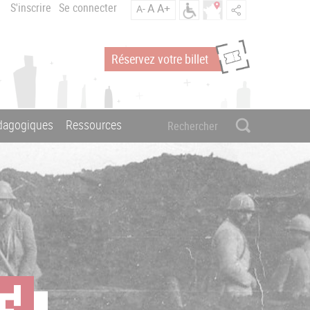
S'inscrire
Se connecter
A
A+
A-
Réservez votre billet
édagogiques
Ressources