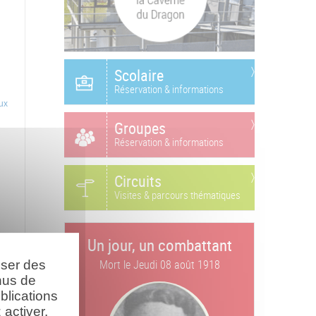
Scolaire
Réservation & informations
ux
Groupes
Réservation & informations
Circuits
Visites & parcours thématiques
Un jour, un combattant
Mort le
Jeudi 08 août 1918
oser des
nus de
blications
activer.