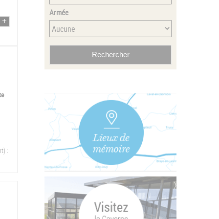
Armée
te
t) :