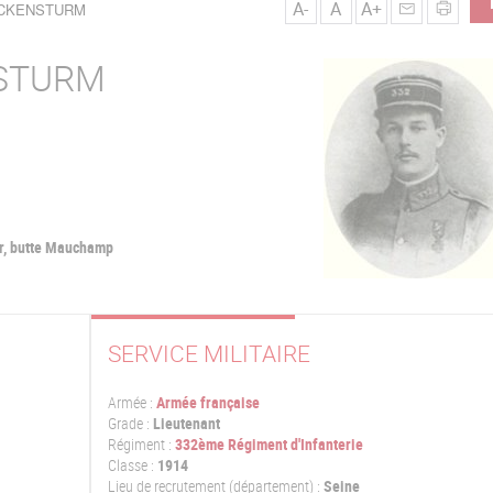
A-
A
A+
MUCKENSTURM
STURM
r, butte Mauchamp
SERVICE MILITAIRE
Armée :
Armée française
Grade :
Lieutenant
Régiment :
332ème Régiment d'Infanterie
Classe :
1914
Lieu de recrutement (département) :
Seine