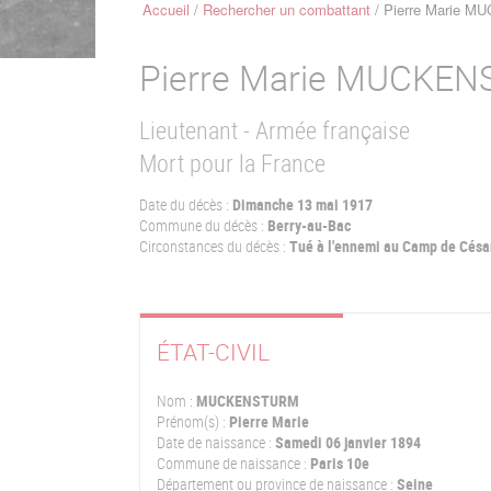
Accueil
Rechercher un combattant
Pierre Marie 
Fil
d'Ariane
Pierre Marie
MUCKEN
Lieutenant - Armée française
Mort pour la France
Date du décès :
Dimanche 13 mai 1917
Commune du décès :
Berry-au-Bac
Circonstances du décès :
Tué à l'ennemi au Camp de Césa
ÉTAT-CIVIL
Nom :
MUCKENSTURM
Prénom(s) :
Pierre Marie
Date de naissance :
Samedi 06 janvier 1894
Commune de naissance :
Paris 10e
Département ou province de naissance :
Seine