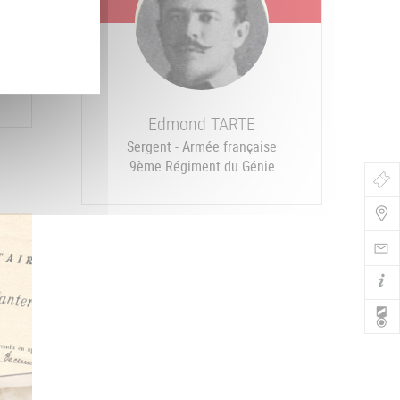
Edmond
TARTE
Sergent - Armée française
9ème Régiment du Génie
Bo
de
Nav