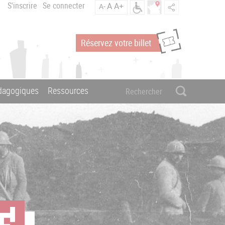
S'inscrire
Se connecter
A
A+
A-
Réservez votre billet
édagogiques
Ressources