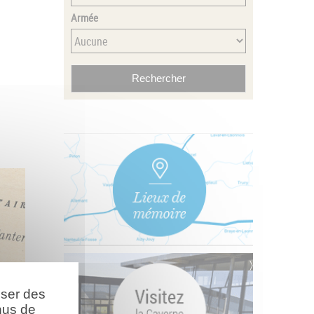
Armée
oser des
nus de