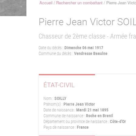
Accueil
Rechercher un combattant
Pierre Jean Vict
Fil
d'Ariane
Pierre Jean Victor
SOI
Chasseur de 2ème classe - Armée fr
Date du décès :
Dimanche 06 mai 1917
Commune du décès :
Vendresse Beaulne
ÉTAT-CIVIL
Nom :
SOILLY
Prénom(s) :
Pierre Jean Victor
Date de naissance :
Mardi 21 mai 1895
Commune de naissance :
Roche en Brenil
Département ou province de naissance :
Côte-d'Or
Pays de naissance :
France