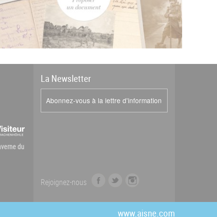
La
News
letter
Abonnez-vous à la lettre d'information
Caverne du
f
t
i
Rejoignez-nous
a
w
n
c
i
s
e
t
t
www.aisne.com