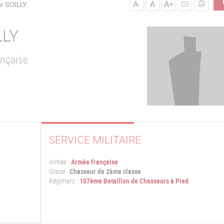
A-
A
A+
or SOILLY
LLY
ançaise
SERVICE MILITAIRE
Armée :
Armée française
Grade :
Chasseur de 2ème classe
Régiment :
107ème Bataillon de Chasseurs à Pied