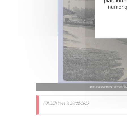
plateform
numériq
correspondance militaire de P
FOHLEN Yves le 28/02/2025