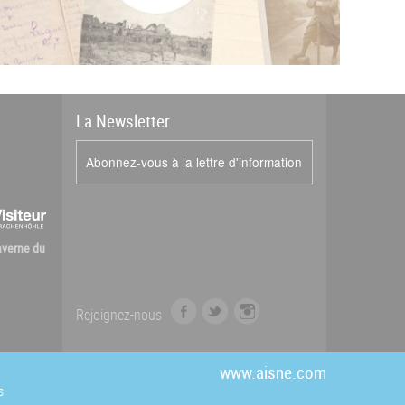
La
News
letter
Abonnez-vous à la lettre d'information
Caverne du
f
t
i
Rejoignez-nous
a
w
n
c
i
s
e
t
t
www.aisne.com
b
t
a
s