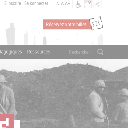
S'inscrire
Se connecter
A
A+
A-
Réservez votre billet
édagogiques
Ressources