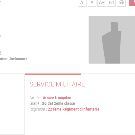
A-
A
A+
T
e
5
cteur Juvincourt
SERVICE MILITAIRE
Armée :
Armée française
Grade :
Soldat 2ème classe
Régiment :
221ème Régiment d'Infanterie