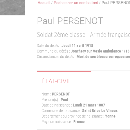
Accueil
Rechercher un combattant
Paul PERSENO
Fil
d'Ariane
Paul
PERSENOT
Soldat 2ème classe - Armée français
Date du décès :
Jeudi 11 avril 1918
Commune du décès :
Jonchery sur Vesle ambulance 1/15
Circonstances du décès :
Mort de ses blessures reçues se
ÉTAT-CIVIL
Nom :
PERSENOT
Prénom(s) :
Paul
Date de naissance :
Lundi 21 mars 1887
Commune de naissance :
Saint Brice Le Vineux
Département ou province de naissance :
Yonne
Pays de naissance :
France