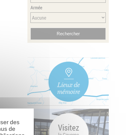
Armée
oser des
nus de