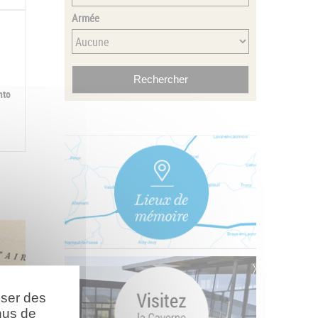
Armée
nto
oser des
nus de