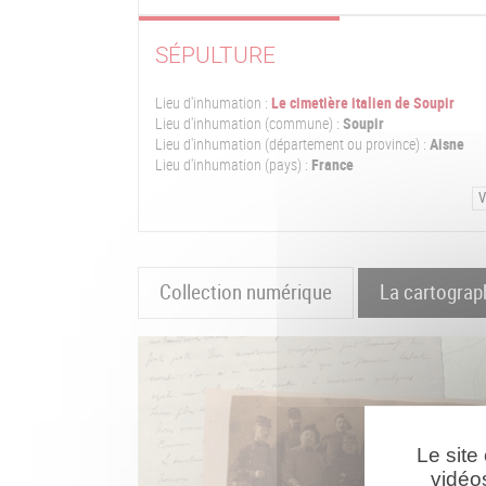
SÉPULTURE
Lieu d'inhumation :
Le cimetière italien de Soupir
Lieu d'inhumation (commune) :
Soupir
Lieu d'inhumation (département ou province) :
Aisne
Lieu d'inhumation (pays) :
France
V
Collection numérique
La cartograp
Le site
vidéo