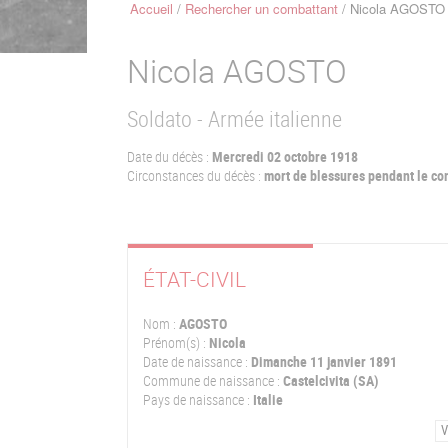
Accueil
Rechercher un combattant
Nicola AGOSTO
Fil
d'Ariane
Nicola
AGOSTO
Soldato - Armée italienne
Date du décès :
Mercredi 02 octobre 1918
Circonstances du décès :
mort de blessures pendant le co
ÉTAT-CIVIL
Nom :
AGOSTO
Prénom(s) :
Nicola
Date de naissance :
Dimanche 11 janvier 1891
Commune de naissance :
Castelcivita (SA)
Pays de naissance :
Italie
V