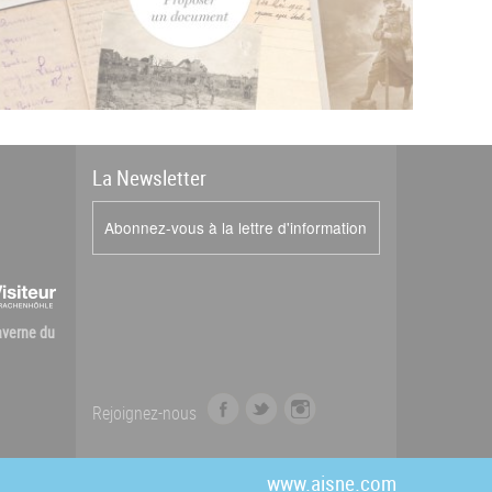
La
News
letter
Abonnez-vous à la lettre d'information
Caverne du
f
t
i
Rejoignez-nous
a
w
n
c
i
s
e
t
t
www.aisne.com