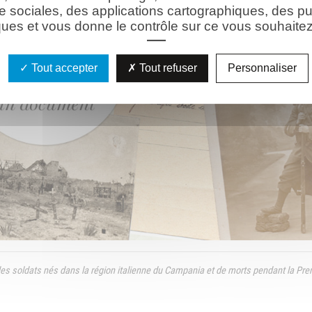
e sociales, des applications cartographiques, des pu
ues et vous donne le contrôle sur ce vous souhaitez 
Tout accepter
Tout refuser
Personnaliser
e des soldats nés dans la région italienne du Campania et de morts pendant la Pr