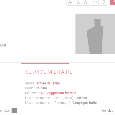
A-
A
A+
mbat
SERVICE MILITAIRE
Armée :
Armée italienne
Grade :
Soldato
Régiment :
89° Reggimento fanteria
Lieu de recrutement (département) :
Inconnu
Lieu de recrutement (Commune) :
Campagna-Italie
oir plus
Voir plus