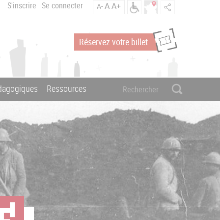
S'inscrire
Se connecter
A
A+
A-
Réservez votre billet
édagogiques
Ressources