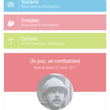
Scolaire
Réservation & informations
Groupes
Réservation & informations
Circuits
Visites & parcours thématiques
Un jour, un combattant
Mort le
Mardi 07 août 1917