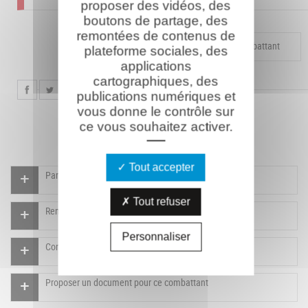
proposer des vidéos, des
boutons de partage, des
remontées de contenus de
Compléter la fiche pour ce combattant
plateforme sociales, des
applications
cartographiques, des
publications numériques et
vous donne le contrôle sur
ce vous souhaitez activer.
Tout accepter
Participer à l'indexation du Mémorial virtuel
Tout refuser
Rendre un hommage pour ce combattant
Personnaliser
Compléter la fiche pour ce combattant
Proposer un document pour ce combattant