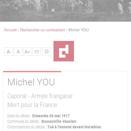
u
de
Navigation
Accueil
Rechercher un combattant
Michel YOU
Fil
d'Ariane
A-
A
A+
Michel
YOU
Caporal - Armée française
Mort pour la France
Date du décès :
Dimanche 06 mai 1917
Commune du décès :
Bouconville-Vauclair
Circonstances du décès :
Tué à l'ennemi devant Hurtebise.