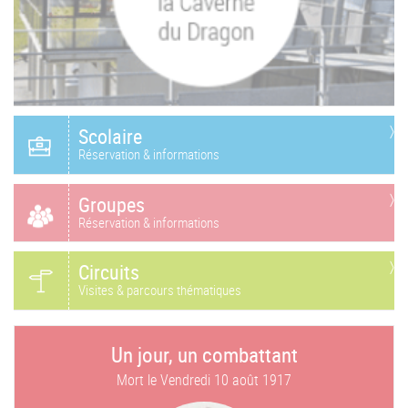
Scolaire
Réservation & informations
Groupes
Réservation & informations
Circuits
Visites & parcours thématiques
Un jour, un combattant
Mort le
Vendredi 10 août 1917