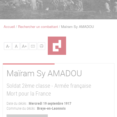
u
de
Navigation
Accueil
Rechercher un combattant
Maïram Sy AMADOU
Fil
d'Ariane
A-
A
A+
Maïram Sy
AMADOU
Soldat 2ème classe - Armée française
Mort pour la France
Date du décès :
Mercredi 19 septembre 1917
Commune du décès :
Braye-en-Laonnois