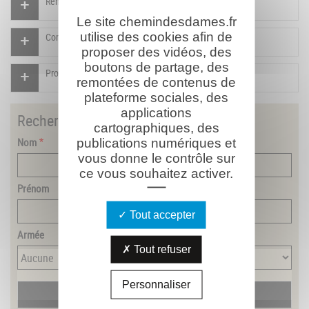
Rendre un hommage pour ce combattant
Le site chemindesdames.fr
utilise des cookies afin de
Compléter la fiche pour ce combattant
proposer des vidéos, des
boutons de partage, des
Proposer un document pour ce combattant
remontées de contenus de
plateforme sociales, des
applications
Rechercher
un combattant
cartographiques, des
Nom
publications numériques et
vous donne le contrôle sur
ce vous souhaitez activer.
Prénom
Tout accepter
Armée
Tout refuser
Personnaliser