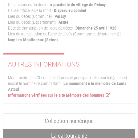
Circonstances du décès :
à proximité du village de Paissy
Cause officielle de la mort :
Disparu au combat
Lieu du décès (Commune) :
Paissy
Lieu du décès (Département) :
Aisne
Date de transcription de l'acte de décès :
Dimanche 25 avril 1920
Lieu de transcription de l'acte de décés (Commune et département) :
Issy-les-Moulineaux (Seine)
AUTRES INFORMATIONS
Monument(s) du Chemin des Dames et principaux sites sur le(s)quel est
inscrit le nom de ce combattant :
Le monument à la mémoire de Louis
Astoul
Informations vérifiées sur le site Mémoire des hommes
Collection numérique
La cartographie