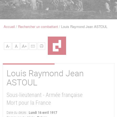
u
de
Navigation
Accueil
Rechercher un combattant
Louis Raymond Jean ASTOUL
Fil
d'Ariane
A-
A
A+
Louis Raymond Jean
ASTOUL
Sous-lieutenant - Armée française
Mort pour la France
Date du décès :
Lundi 16 avril 1917