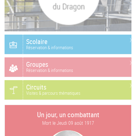
Scolaire
Réservation & informations
Groupes
Réservation & informations
Circuits
Visites & parcours thématiques
Un jour, un combattant
Mort le
Jeudi 09 août 1917