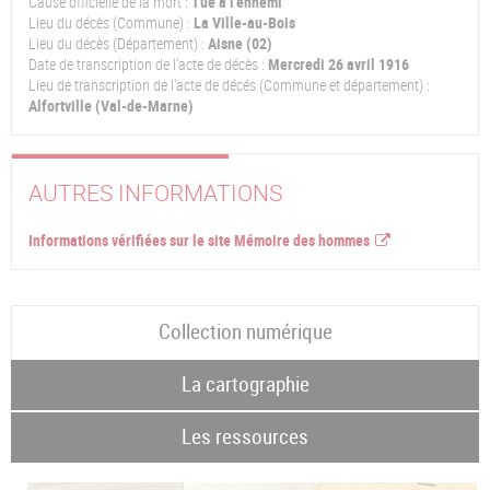
Cause officielle de la mort :
Tué à l'ennemi
Lieu du décès (Commune) :
La Ville-au-Bois
Lieu du décès (Département) :
Aisne (02)
Date de transcription de l'acte de décès :
Mercredi 26 avril 1916
Lieu de transcription de l'acte de décés (Commune et département) :
Alfortville (Val-de-Marne)
AUTRES INFORMATIONS
Informations vérifiées sur le site Mémoire des hommes
Collection numérique
La cartographie
Les ressources