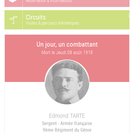
Réservation & informations
Circuits
Visites & parcours thématiques
Un jour, un combattant
Mort le
Jeudi 08 août 1918
Edmond
TARTE
Sergent - Armée française
9ème Régiment du Génie