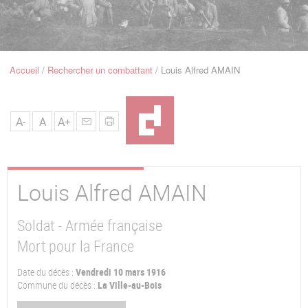
u
de
Navigation
Accueil
Rechercher un combattant
Louis Alfred AMAIN
Fil
d'Ariane
A-
A
A+
Louis Alfred
AMAIN
Soldat - Armée française
Mort pour la France
Date du décès :
Vendredi 10 mars 1916
Commune du décès :
La Ville-au-Bois