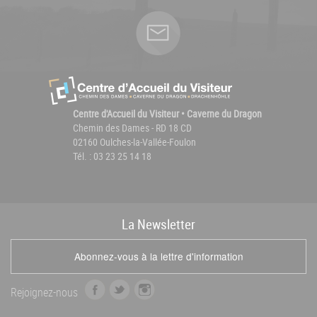
Centre d'Accueil du Visiteur • Caverne du Dragon
Chemin des Dames - RD 18 CD
02160 Oulches-la-Vallée-Foulon
Tél. : 03 23 25 14 18
La
News
letter
Abonnez-vous à la lettre d'information
f
t
i
Rejoignez-nous
a
w
n
c
i
s