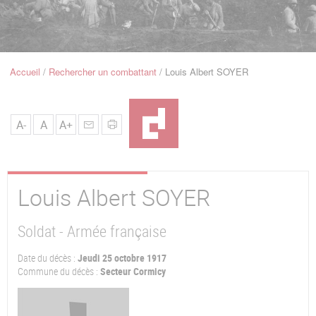
u
de
Navigation
Accueil
Rechercher un combattant
Louis Albert SOYER
Fil
d'Ariane
A-
A
A+
Louis Albert
SOYER
Soldat - Armée française
Date du décès :
Jeudi 25 octobre 1917
Commune du décès :
Secteur Cormicy