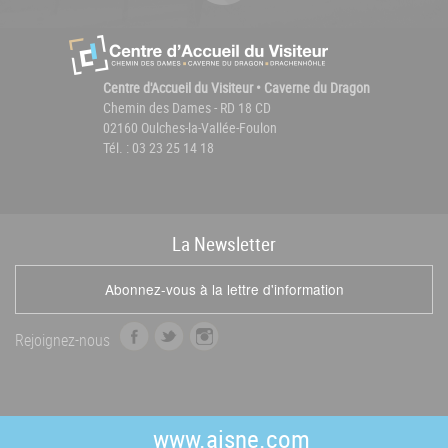
Centre d'Accueil du Visiteur • Caverne du Dragon
Chemin des Dames - RD 18 CD
02160 Oulches-la-Vallée-Foulon
Tél. : 03 23 25 14 18
La
News
letter
Abonnez-vous à la lettre d'information
f
t
i
Rejoignez-nous
a
w
n
c
i
s
e
t
t
b
t
a
www.aisne.com
o
e
g