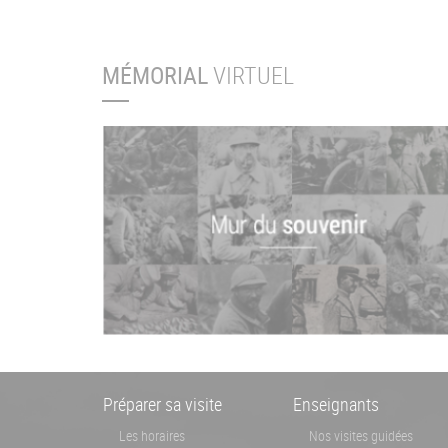
MÉMORIAL
VIRTUEL
Menu
Préparer sa visite
Enseignants
Pied
Les horaires
Nos visites guidées