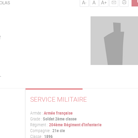
A-
A
A+
COLAS
e
.
SERVICE MILITAIRE
Armée :
Armée française
Grade :
Soldat 2ème classe
Régiment :
204ème Régiment d'Infanterie
Compagnie :
21e cie
Classe :
1896