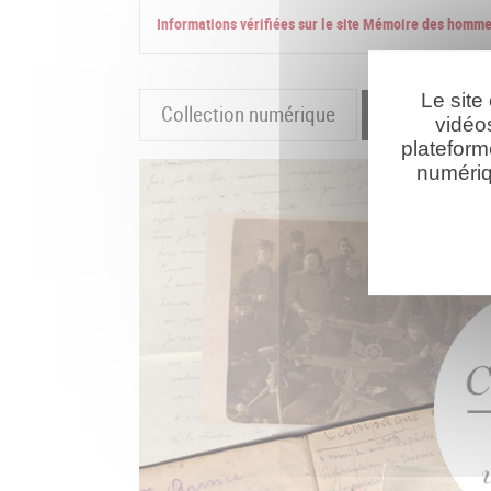
Informations vérifiées sur le site Mémoire des homm
Le site
Collection numérique
La cartograp
vidéo
plateform
numériq