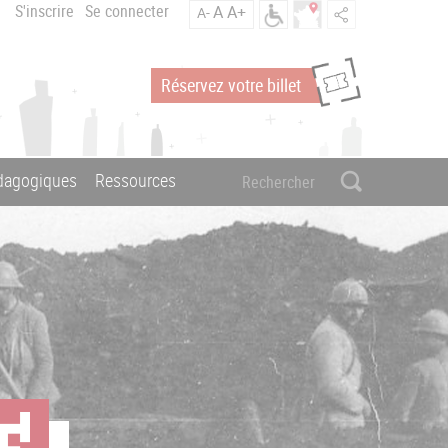
S'inscrire
Se connecter
A
A+
A-
Réservez votre billet
édagogiques
Ressources